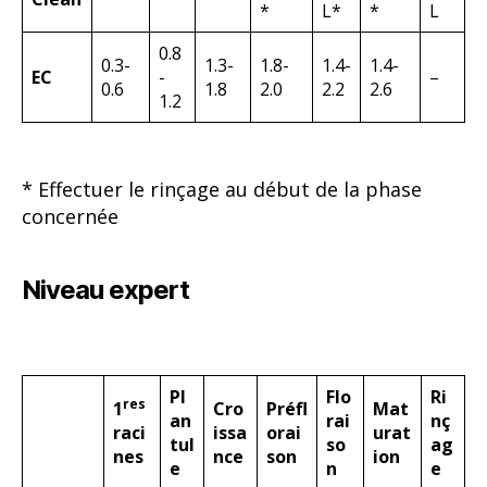
*
L*
*
L
0.8
0.3-
1.3-
1.8-
1.4-
1.4-
EC
-
–
0.6
1.8
2.0
2.2
2.6
1.2
* Effectuer le rinçage au début de la phase
concernée
Niveau expert
Pl
Flo
Ri
res
1
Cro
Préfl
Mat
an
rai
nç
raci
issa
orai
urat
tul
so
ag
nes
nce
son
ion
e
n
e