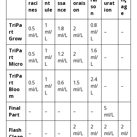
raci
nt
ssa
orais
urat
so
ag
nes
ule
nce
on
ion
n
e
TriPa
1
0.8
0.5
1.8
2
rt
ml/
ml/
–
–
ml/L
ml/L
ml/L
Grow
L
L
TriPa
1
1.6
0.5
1.2
2
rt
ml/
ml/
–
–
ml/L
ml/L
ml/L
Micro
L
L
TriPa
1
2.4
rt
0.5
0.6
1.5
ml/
ml/
–
–
Bloo
ml/L
ml/L
ml/L
L
L
m
Final
5
–
–
–
–
–
Part
ml/L
2
2
2
2
Flash
–
–
–
ml/L
ml/
ml/L
ml/
Clean