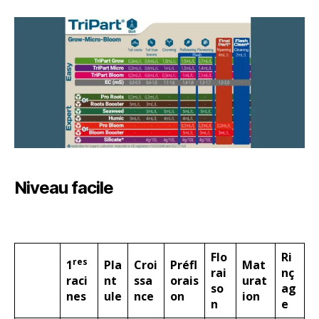
Niveau facile
Flo
Ri
res
1
Pla
Croi
Préfl
Mat
rai
nç
raci
nt
ssa
orais
urat
so
ag
nes
ule
nce
on
ion
n
e