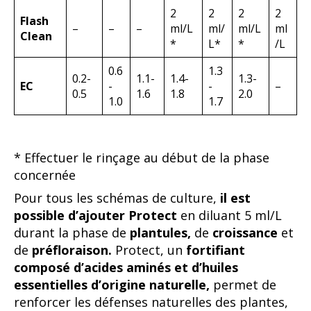
2
2
2
2
Flash
–
–
–
ml/L
ml/
ml/L
ml
Clean
*
L*
*
/L
0.6
1.3
0.2-
1.1-
1.4-
1.3-
EC
-
-
–
0.5
1.6
1.8
2.0
1.0
1.7
* Effectuer le rinçage au début de la phase
concernée
Pour tous les schémas de culture,
il est
possible d’ajouter Protect
en diluant 5 ml/L
durant la phase de
plantules,
de
croissance
et
de
préfloraison.
Protect, un
fortifiant
composé d’acides aminés et d’huiles
essentielles d’origine naturelle,
permet de
renforcer les défenses naturelles des plantes,