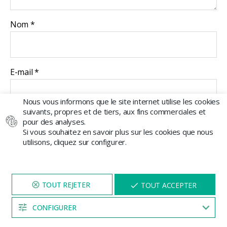
Nom
*
E-mail
*
Nous vous informons que le site internet utilise les cookies
suivants, propres et de tiers, aux fins commerciales et
pour des analyses.
Si vous souhaitez en savoir plus sur les cookies que nous
utilisons, cliquez sur configurer.
Inscrivez-vous à
NAVIGUEZ SUR NOTRE SITE
X
TOUT ACCEPTER
PENDANT 5 MINUTES ET UNE
notre weedletter
REMISE
VOUS SERA PROPOSÉE
CONFIGURER
04:52