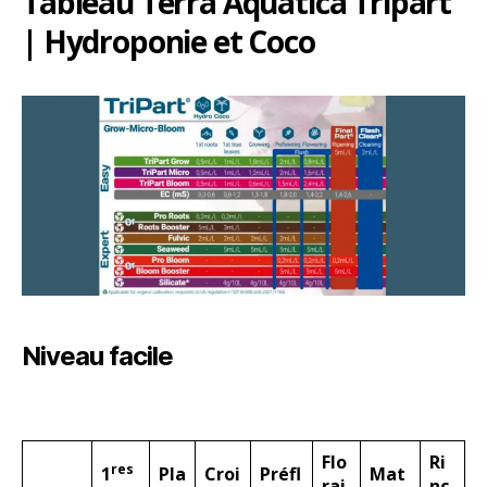
Tableau Terra Aquatica Tripart
| Hydroponie et Coco
Niveau facile
Flo
Ri
res
1
Pla
Croi
Préfl
Mat
rai
nç