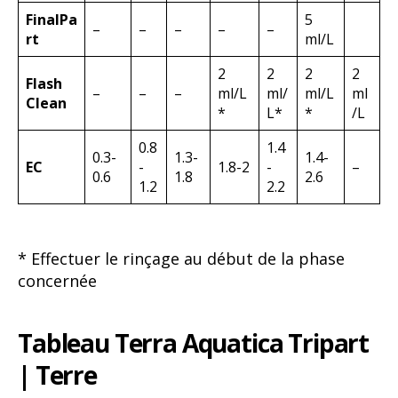
FinalPa
5
–
–
–
–
–
rt
ml/L
2
2
2
2
Flash
–
–
–
ml/L
ml/
ml/L
ml
Clean
*
L*
*
/L
0.8
1.4
0.3-
1.3-
1.4-
EC
-
1.8-2
-
–
0.6
1.8
2.6
1.2
2.2
* Effectuer le rinçage au début de la phase
concernée
Tableau Terra Aquatica Tripart
| Terre