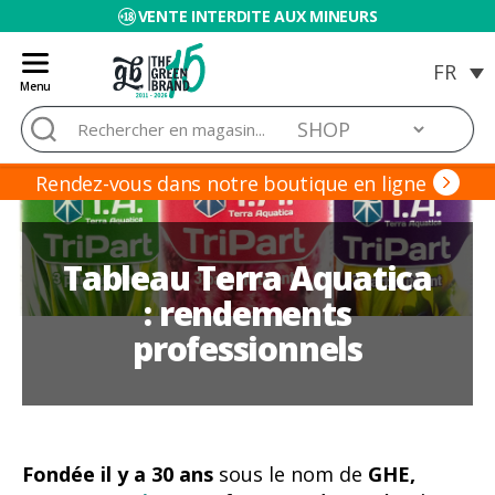
VENTE INTERDITE AUX MINEURS
Menu
Blog
Rechercher :
de
Grow
Barato
Rendez-vous dans notre boutique en ligne
Tableau Terra Aquatica
: rendements
professionnels
Fondée il y a 30 ans
sous le nom de
GHE,