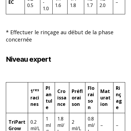
EC
-
–
0.5
1.6
1.8
1.7
2.0
1.0
* Effectuer le rinçage au début de la phase
concernée
Niveau expert
Pl
Flo
Ri
res
1
Cro
Préfl
Mat
an
rai
nç
raci
issa
orai
urat
tul
so
ag
nes
nce
son
ion
e
n
e
1
1.8
0.8
TriPart
0.2
2
ml
ml/
ml/
–
–
Grow
ml/L
ml/L