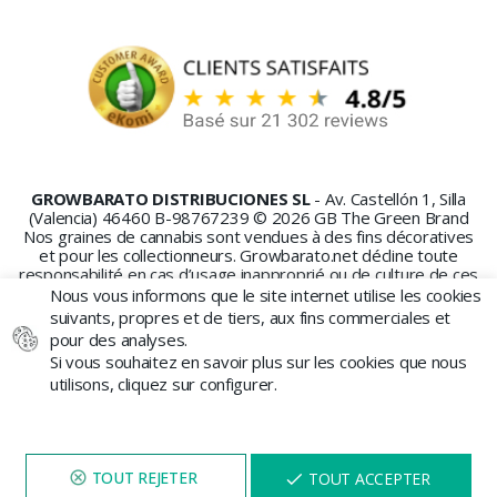
GROWBARATO DISTRIBUCIONES SL
- Av. Castellón 1, Silla
(Valencia) 46460 B-98767239 © 2026 GB The Green Brand
Nos graines de cannabis sont vendues à des fins décoratives
et pour les collectionneurs. Growbarato.net décline toute
responsabilité en cas d’usage inapproprié ou de culture de ces
graines.
Nous vous informons que le site internet utilise les cookies
suivants, propres et de tiers, aux fins commerciales et
pour des analyses.
Si vous souhaitez en savoir plus sur les cookies que nous
utilisons, cliquez sur configurer.
PAIEMENT SÉCURISÉ
NAVIGUEZ SUR NOTRE SITE
X
TOUT ACCEPTER
PENDANT 5 MINUTES ET UNE