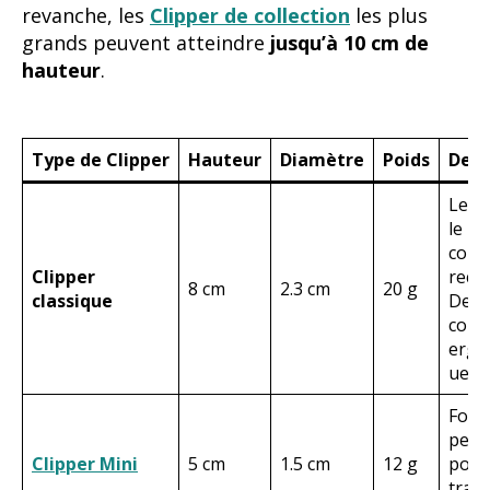
revanche, les
Clipper de collection
les plus
grands peuvent atteindre
jusqu’à 10 cm de
hauteur
.
Type de Clipper
Hauteur
Diamètre
Poids
Desc
Le m
le pl
cour
Clipper
reco
8 cm
2.3 cm
20 g
classique
Desi
comp
ergo
ue.
Form
petit
Clipper Mini
5 cm
1.5 cm
12 g
pour
tran