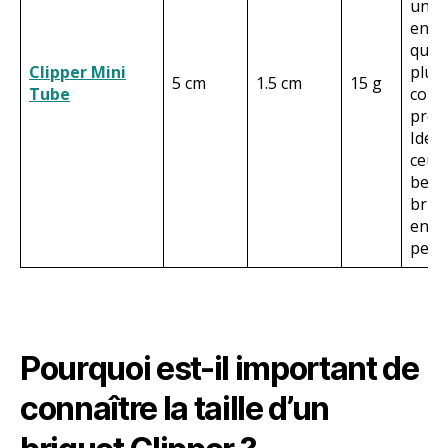
une 
en p
qui l
Clipper Mini
plus
5 cm
1.5 cm
15 g
Tube
comp
prot
Idéa
ceux 
beso
briq
enco
petit.
Pourquoi est-il important de
connaître la taille d’un