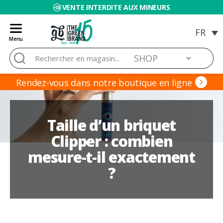
VENTE INTERDITE AUX MINEURS
Menu
Blog
Rechercher :
de
Grow
Barato
Rendez-vous dans notre boutique en ligne
Taille d’un briquet
Clipper : combien
mesure-t-il exactement
?