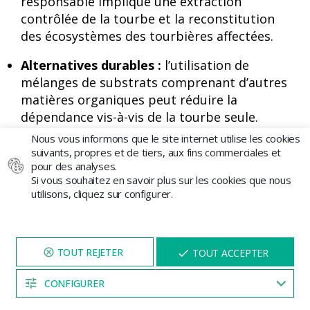
responsable implique une extraction
contrôlée de la tourbe et la reconstitution
des écosystèmes des tourbières affectées.
Alternatives durables :
l’utilisation de
mélanges de substrats comprenant d’autres
matières organiques peut réduire la
dépendance vis-à-vis de la tourbe seule.
Nous vous informons que le site internet utilise les cookies
Éducation et sensibilisation :
promouvoir la
suivants, propres et de tiers, aux fins commerciales et
connaissance de la tourbe et de ses
pour des analyses.
implications environnementales auprès des
Si vous souhaitez en savoir plus sur les cookies que nous
utilisons, cliquez sur configurer.
agriculteurs et des jardiniers.
L’engagement individuel et collectif garantit
un avenir où les profits ne compromettent pas
NAVIGUEZ SUR NOTRE SITE
X
TOUT ACCEPTER
la santé de la planète.
PENDANT 5 MINUTES ET UNE
REMISE
VOUS SERA PROPOSÉE
CONFIGURER
04:52