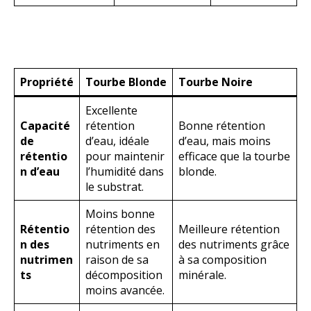
Propriété
Tourbe Blonde
Tourbe Noire
Excellente
Capacité
rétention
Bonne rétention
de
d’eau, idéale
d’eau, mais moins
rétentio
pour maintenir
efficace que la tourbe
n d’eau
l’humidité dans
blonde.
le substrat.
Moins bonne
Rétentio
rétention des
Meilleure rétention
n des
nutriments en
des nutriments grâce
nutrimen
raison de sa
à sa composition
ts
décomposition
minérale.
moins avancée.