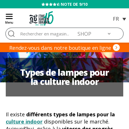
VENTE INTERDITE AUX MINEURS
Menu
Blog
Rechercher :
de
Grow
Barato
Rendez-vous dans notre boutique en ligne
Types de lampes pour
la culture indoor
Il existe
différents types de lampes pour la
culture indoor
disponibles sur le marché.
Aujourd’hui, grâce à la
vitesse des progrès