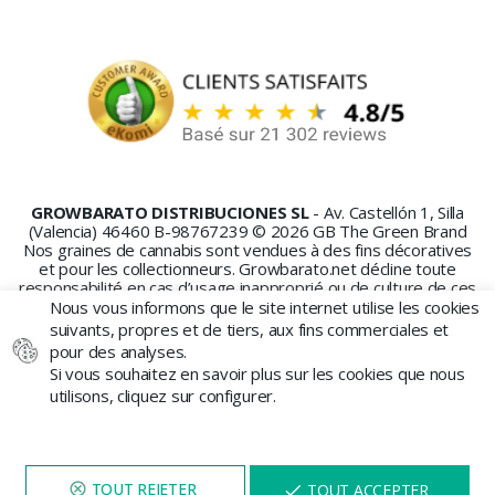
GROWBARATO DISTRIBUCIONES SL
- Av. Castellón 1, Silla
(Valencia) 46460 B-98767239 © 2026 GB The Green Brand
Nos graines de cannabis sont vendues à des fins décoratives
et pour les collectionneurs. Growbarato.net décline toute
responsabilité en cas d’usage inapproprié ou de culture de ces
graines.
Nous vous informons que le site internet utilise les cookies
suivants, propres et de tiers, aux fins commerciales et
pour des analyses.
Si vous souhaitez en savoir plus sur les cookies que nous
utilisons, cliquez sur configurer.
PAIEMENT SÉCURISÉ
NAVIGUEZ SUR NOTRE SITE
X
TOUT ACCEPTER