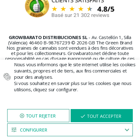
GROWBARATO DISTRIBUCIONES SL
- Av. Castellón 1, Silla
(Valencia) 46460 B-98767239 © 2026 GB The Green Brand
Nos graines de cannabis sont vendues à des fins décoratives
et pour les collectionneurs. Growbarato.net décline toute
responsabilité en cas d’usage inapproprié ou de culture de ces
graines.
Nous vous informons que le site internet utilise les cookies
suivants, propres et de tiers, aux fins commerciales et
pour des analyses.
Si vous souhaitez en savoir plus sur les cookies que nous
utilisons, cliquez sur configurer.
PAIEMENT SÉCURISÉ
NAVIGUEZ SUR NOTRE SITE
X
TOUT ACCEPTER
PENDANT 5 MINUTES ET UNE
REMISE
VOUS SERA PROPOSÉE
CONFIGURER
04:52