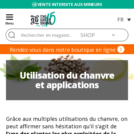
VENTE INTERDITE AUX MINEURS
Menu
Blog
Rechercher :
de
Grow
Barato
Rendez-vous dans notre boutique en ligne
Utilisation du chanvre
et applications
Grâce aux multiples utilisations du chanvre, on
peut affirmer sans hésitation qu’il s’agit de
l’une des plantes les plus exploitées de la