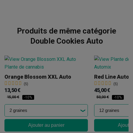
Produits de même catégorie
Double Cookies Auto
Orange Blossom XXL Auto
Red Line Autom
(5)
(5)
13,50 €
45,00 €
15,00 €
50,00 €
-10%
-10%
Ajouter au panier
Ajouter