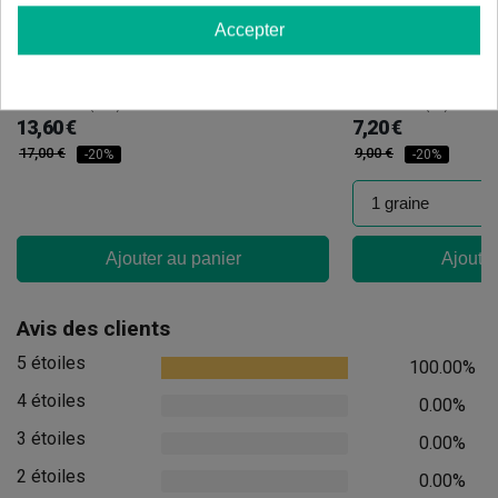
Accepter
Candy Tripack
Oreoz
(141)
(30)
13,60 €
7,20 €
17,00 €
9,00 €
-20%
-20%
Ajouter au panier
Ajouter
Avis des clients
5 étoiles
100.00%
4 étoiles
0.00%
3 étoiles
0.00%
2 étoiles
0.00%