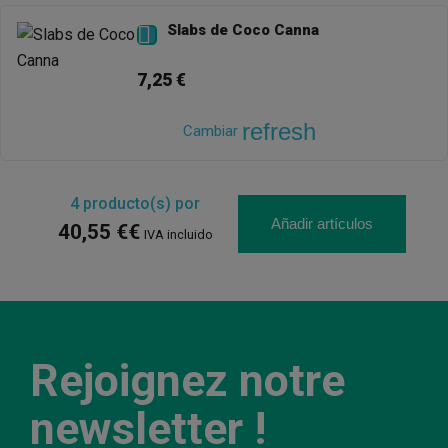
Slabs de Coco Canna

7,25 €
refresh
Cambiar
4
producto(s) por
Añadir artículos
40,55 €€
IVA incluido
Rejoignez notre
newsletter !