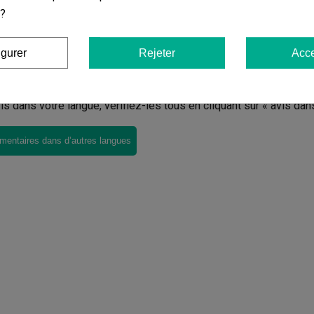
 ?
ier
igurer
Rejeter
Acce
ires sur
Contrôleur de Température et V
avis dans votre langue, vérifiez-les tous en cliquant sur « avis dan
mentaires dans d’autres langues