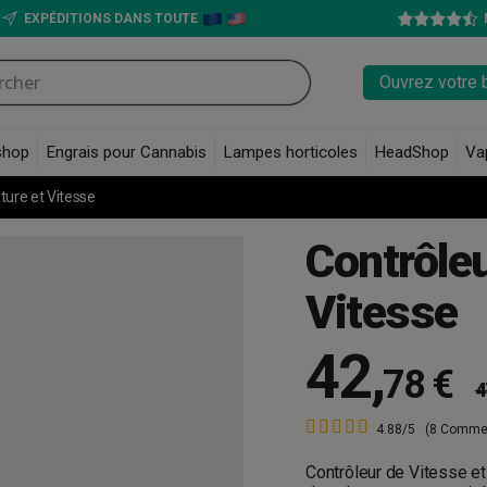
EXPÉDITIONS DANS TOUTE
Ouvrez votre 
shop
Engrais pour Cannabis
Lampes horticoles
HeadShop
Va
ure et Vitesse
Contrôle
Vitesse
42
,
78 €
4
4.88/5
(8 Commen
Contrôleur de Vitesse et