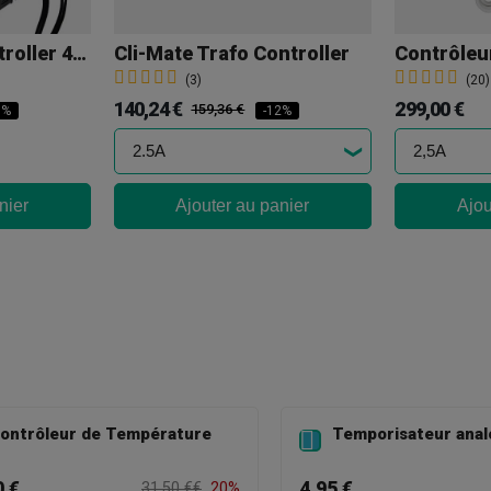
Cli-Mate Mini Controller 4x600w
Cli-Mate Trafo Controller
(3)
(20)
140,24 €
299,00 €
159,36 €
0%
-12%
nier
Ajouter au panier
Ajou
ontrôleur de Température
Temporisateur anal

0 €
4,95 €
31,50 €€
20%