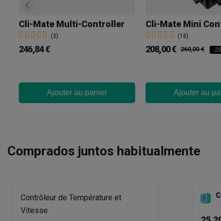
Cli-Mate Multi-Controller
(3)
(18)
246,84 €
208,00 €
260,00 €
-2
Ajouter au panier
Ajouter au pa
Comprados juntos habitualmente
C

Contrôleur de Température et
Vitesse
25,2