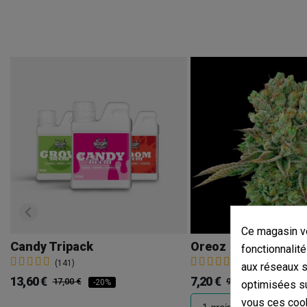
Ce magasin vo
Candy Tripack
Oreoz
fonctionnalité
(141)
(30)
aux réseaux so
13,60 €
7,20 €
17,00 €
9,00 €
-20%
-20%
optimisées su
vous ces cook