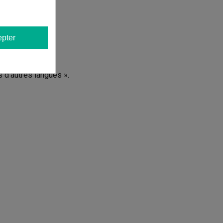
pter
itesse
s d'autres langues ».