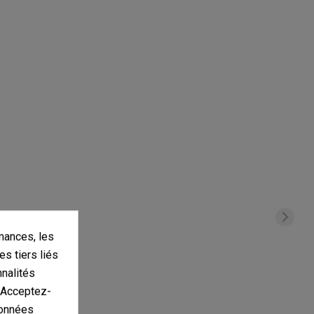
mances, les
es tiers liés
nnalités
. Acceptez-
données