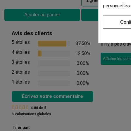
personnelles
Ajouter au panier
Ajouter au pan
Conf
Commenta
Avis des clients
5 étoiles
87.50%
Il n'y a pas d'
4 étoiles
12.50%
Afficher les com
3 étoiles
0.00%
2 étoiles
0.00%
1 étoiles
0.00%
Écrivez votre commentaire
4.88
de
5
8 Valorisations globales
Trier par: