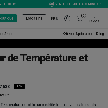
NOTE DE 9/10
VENTE INTERDITE AUX MINEURS
0
boutique
Magasins
FR
Favoris
pe Shop
Offres Spéciales
Blog
ur de Température et
7,53 €
10%
taires)
 Température qui offre un contrôle total de vos instruments