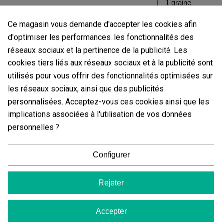
Ce magasin vous demande d'accepter les cookies afin
Ajouter au panier
Ajouter
d'optimiser les performances, les fonctionnalités des
réseaux sociaux et la pertinence de la publicité. Les
Avis des clients
cookies tiers liés aux réseaux sociaux et à la publicité sont
5 étoiles
utilisés pour vous offrir des fonctionnalités optimisées sur
100.00%
les réseaux sociaux, ainsi que des publicités
4 étoiles
0.00%
personnalisées. Acceptez-vous ces cookies ainsi que les
3 étoiles
0.00%
implications associées à l'utilisation de vos données
2 étoiles
0.00%
personnelles ?
1 étoiles
0.00%
Configurer
Écrivez votre commentaire
Rejeter
5
de
5
5 Valorisations globales
Accepter
Trier par: