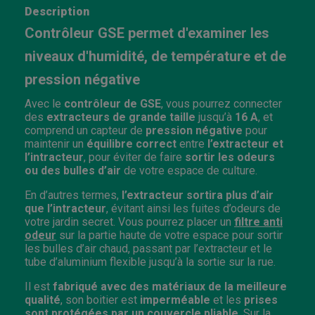
Description
Contrôleur GSE permet d'examiner les
niveaux d'humidité, de température et de
pression négative
Avec le
contrôleur de GSE
, vous pourrez connecter
des
extracteurs de grande taille
jusqu’à
16 A
, et
comprend un capteur de
pression négative
pour
maintenir un
équilibre correct
entre
l’extracteur et
l’intracteur
, pour éviter de faire
sortir les odeurs
ou des bulles d’air
de votre espace de culture.
En d’autres termes,
l’extracteur sortira plus d’air
que l’intracteur
, évitant ainsi les fuites d’odeurs de
votre jardin secret. Vous pourrez placer un
filtre anti
odeur
sur la partie haute de votre espace pour sortir
les bulles d’air chaud, passant par l’extracteur et le
tube d’aluminium flexible jusqu’à la sortie sur la rue.
Il est
fabriqué avec des matériaux de la meilleure
qualité
, son boitier est
imperméable
et les
prises
sont protégées par un couvercle pliable
. Sur la