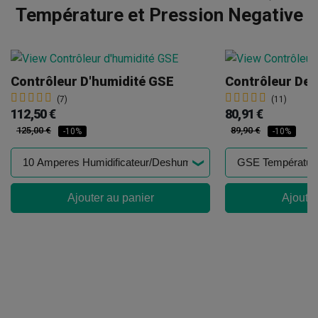
Température et Pression Negative
Contrôleur D'humidité GSE
Contrôleur De
(7)
(11)
112,50 €
80,91 €
125,00 €
89,90 €
-10%
-10%
Ajouter au panier
Ajouter