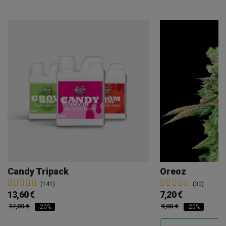
Candy Tripack
Oreoz
(141)
(30)
13,60 €
7,20 €
17,00 €
9,00 €
-20%
-20%