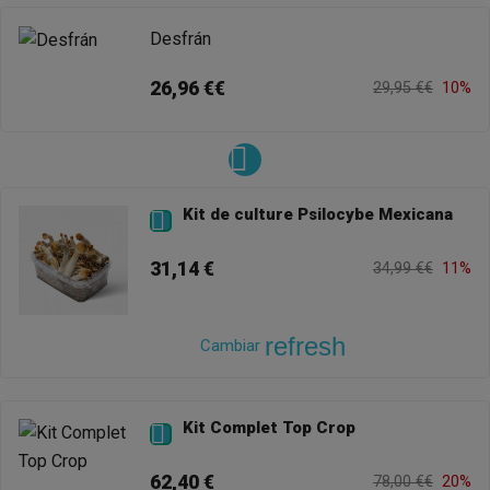
Desfrán
26,96 €€
29,95 €€
10%
Kit de culture Psilocybe Mexicana

31,14 €
34,99 €€
11%
refresh
Cambiar
Kit Complet Top Crop

62,40 €
78,00 €€
20%