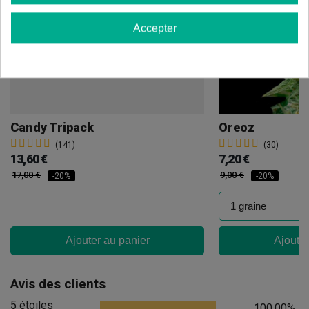
Accepter
Candy Tripack
Oreoz
(141)
(30)
13,60 €
7,20 €
17,00 €
9,00 €
-20%
-20%
Ajouter au panier
Ajouter
Avis des clients
5 étoiles
100.00%