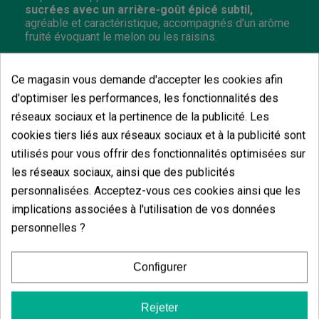
sucrées avec un arrière-goût épicé subtil,
agréable et caractéristique, accompagnés d’un arôme
fruité évoquant le melon ou les raisins.
Sativa/Indica
: 100/00 %
Floraison
: 9-11 semaines en intérieur, mi-
Ce magasin vous demande d'accepter les cookies afin
octobre en extérieur.
d'optimiser les performances, les fonctionnalités des
Hauteur
: 0,6-1,5 m en intérieur et 1,5-3 m en
extérieur.
réseaux sociaux et la pertinence de la publicité. Les
cookies tiers liés aux réseaux sociaux et à la publicité sont
utilisés pour vous offrir des fonctionnalités optimisées sur
les réseaux sociaux, ainsi que des publicités
personnalisées. Acceptez-vous ces cookies ainsi que les
Vous aimerez aussi
implications associées à l'utilisation de vos données
personnelles ?
Configurer
Rejeter