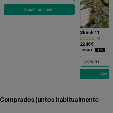
Ajouter au panier
Skunk 11
(7)
22,46 €
24,95 €
-10%
Ajouter
Comprados juntos habitualmente