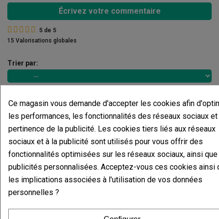
Écrivez votre commentaire
5
de
5
15 Valorisations globales
Trier par:
Ce magasin vous demande d'accepter les cookies afin d'opti
Commentaires sur
Extracteur
les performances, les fonctionnalités des réseaux sociaux et 
Tubulaire VK
pertinence de la publicité. Les cookies tiers liés aux réseaux
Il n'y a pas d'avis dans votre langue, vérifiez-les tous en
sociaux et à la publicité sont utilisés pour vous offrir des
cliquant sur « avis dans d'autres langues ».
fonctionnalités optimisées sur les réseaux sociaux, ainsi que
publicités personnalisées. Acceptez-vous ces cookies ainsi 
Afficher les commentaires dans d’autres langues
les implications associées à l'utilisation de vos données
personnelles ?