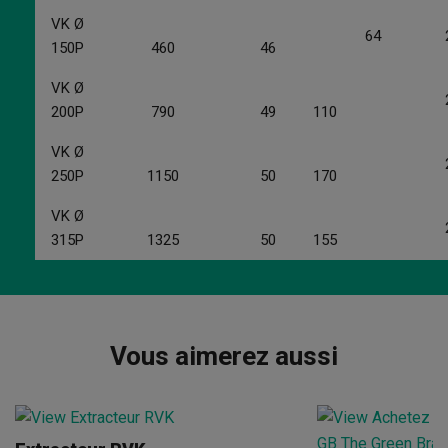
VK Ø
64
25
150P
460
46
VK Ø
24
200P
790
49
110
VK Ø
24
250P
1150
50
170
VK Ø
24
315P
1325
50
155
Vous aimerez aussi