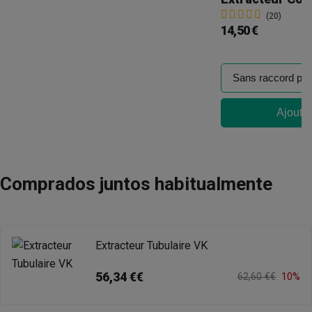
(20)
14,50 €
Ajouter
Comprados juntos habitualmente
Extracteur Tubulaire VK
56,34 €€
62,60 €€
10%