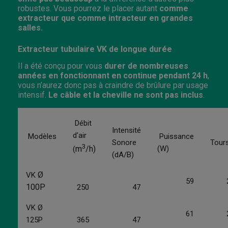
robustes. Vous pourrez le placer autant
comme
extracteur que comme intracteur en grandes
salles.
Extracteur tubulaire VK de longue durée
Il a été conçu pour vous
durer de nombreuses
années en fonctionnant en continue pendant 24 h
,
vous n’aurez donc pas à craindre de brûlure par usage
intensif.
Le câble et la cheville ne sont pas inclus
.
Débit
Intensité
d'air
Modèles
Puissance
Sonore
Tour
3
(W)
m
/h)
(
(dA/B)
Ø
VK
59
25
100P
250
47
VK Ø
61
25
125P
365
47