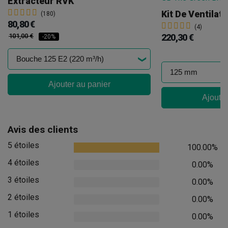
Extracteur RVK
Kit De Ventilat
(180)
80,80 €
(4)
101,00 €
220,30 €
-20%
Ajouter au panier
Ajouter
Avis des clients
5 étoiles
100.00%
4 étoiles
0.00%
3 étoiles
0.00%
2 étoiles
0.00%
1 étoiles
0.00%