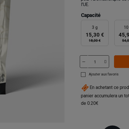
l'UE.
Capacité
3 g
10
15,30 €
45,
18,00 €
54,0
Ajouter aux favoris
En achetant ce prod
panier accumulera un to
de
0.20€