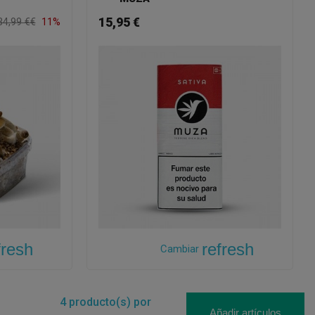
15,95 €
34,99 €€
11%
fresh
refresh
Cambiar
4
producto(s) por
Añadir artículos