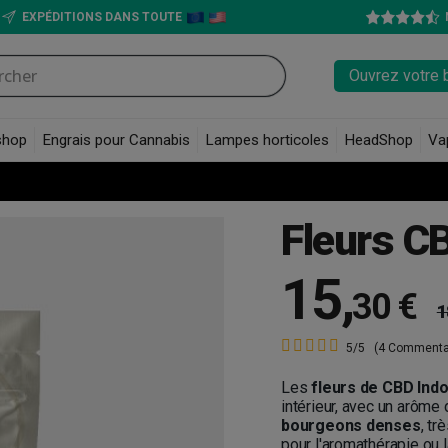
EXPÉDITIONS DANS TOUTE
Ouvrez votre 
shop
Engrais pour Cannabis
Lampes horticoles
HeadShop
Va
Fleurs CB
15
,
30 €
1
5/5
(4 Commenta
Les
fleurs de CBD Indo
intérieur, avec un arôme
bourgeons denses
, tr
pour l'aromathérapie ou l