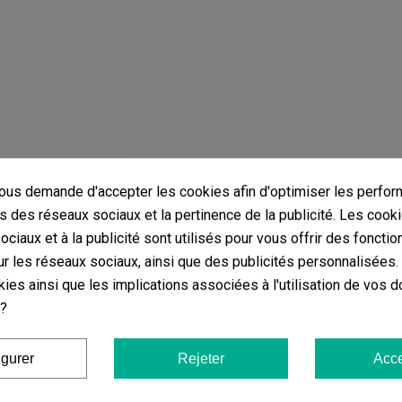
us demande d'accepter les cookies afin d'optimiser les perfor
e même catégorie Fleurs CBD Indoor G
s des réseaux sociaux et la pertinence de la publicité. Les cooki
ciaux et à la publicité sont utilisés pour vous offrir des fonctio
r les réseaux sociaux, ainsi que des publicités personnalisées
ies ainsi que les implications associées à l'utilisation de vos 
 ?
(4)
20,00 €
igurer
Rejeter
Acce