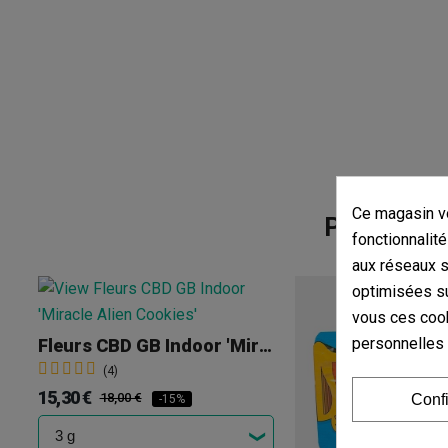
Ce magasin vo
Produits d
fonctionnalité
aux réseaux so
optimisées su
vous ces cook
personnelles
Fleurs CBD GB Indoor 'Miracle Alien Cookies'
(4)
15,30 €
18,00 €
Conf
-15%