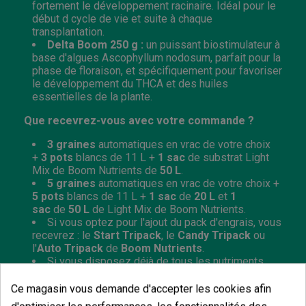
fortement le développement racinaire. Idéal pour le
début d cycle de vie et suite à chaque
transplantation.
Delta Boom 250 g :
un puissant biostimulateur à
base d'algues Ascophyllum nodosum, parfait pour la
phase de floraison, et spécifiquement pour favoriser
le développement du THCA et des huiles
essentielles de la plante.
Que recevrez-vous avec votre commande ?
3 graines
automatiques en vrac de votre choix
+
3 pots
blancs de 11 L +
1 sac
de substrat Light
Mix de Boom Nutrients de
50 L
.
5 graines
automatiques en vrac de votre choix +
5 pots
blancs de 11 L +
1 sac
de
20 L
et
1
sac
de
50 L
de Light Mix de Boom Nutrients.
Si vous optez pour l'ajout du pack d'engrais, vous
recevrez : le
Start Tripack
, le
Candy Tripack
ou
l'
Auto Tripack
de
Boom Nutrients
.
Si vous disposez déjà de tous les nutriments
nécessaires pour vos plantes et n’avez pas besoin
d'engrais, sélectionnez l’option
sans engrais
dans le
Ce magasin vous demande d'accepter les cookies afin
menu déroulant.