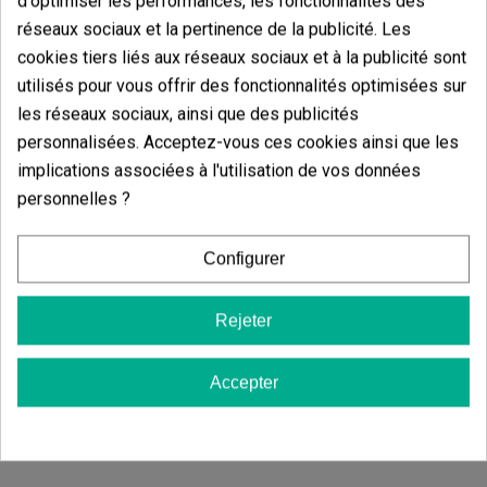
d'optimiser les performances, les fonctionnalités des
réseaux sociaux et la pertinence de la publicité. Les
cookies tiers liés aux réseaux sociaux et à la publicité sont
utilisés pour vous offrir des fonctionnalités optimisées sur
les réseaux sociaux, ainsi que des publicités
Vous aimerez aussi
personnalisées. Acceptez-vous ces cookies ainsi que les
implications associées à l'utilisation de vos données
personnelles ?
Pack Complet Boom Nutrients
Kit Spécial Tail
Configurer
(36)
(17)
44,50 €
21,69 €
Rejeter
55,63 €
22,83 €
-20%
-5%
Accepter
Ajouter au panier
Ajouter