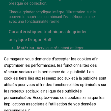
presque de collection.
Chaque grinder acrylique intègre l'illustration sur le
couvercle supérieur, combinant l'esthétique anime
avec une fonctionnalité réelle.
Caractéristiques techniques du grinder
acrylique Dragon Ball
Matériau
: Acrylique résistant et léger.
Diamètre
de 60 mm.
Système de 3 parties
démontables.
Ce magasin vous demande d'accepter les cookies afin
Dents intérieures pour un
broyage uniforme.
d'optimiser les performances, les fonctionnalités des
Fermeture sécurisée
à pression.
Nettoyage et entretien faciles.
réseaux sociaux et la pertinence de la publicité. Les
Poids réduit
, idéal pour le transport.
cookies tiers liés aux réseaux sociaux et à la publicité sont
Design
: 6 modèles au choix : Son Goku, Super
utilisés pour vous offrir des fonctionnalités optimisées sur
Saiyan, Dragon Ball Héros, Maître Roshi, Goku et
Dragon Shenron.
les réseaux sociaux, ainsi que des publicités
personnalisées. Acceptez-vous ces cookies ainsi que les
implications associées à l'utilisation de vos données
personnelles ?