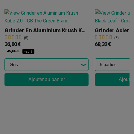
Grinder En Aluminium Krush Kube 2.0
(5)
(6)
36,00 €
68,32 €
45,00 €
-20%
Ajouter au panier
Ajouter