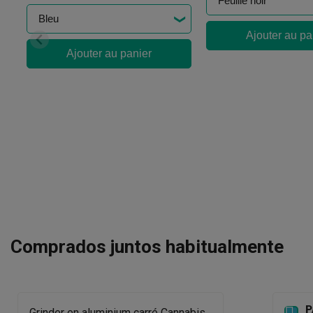
Ajouter au pa
Ajouter au panier
Comprados juntos habitualmente
P

Grinder en aluminium carré Cannabis