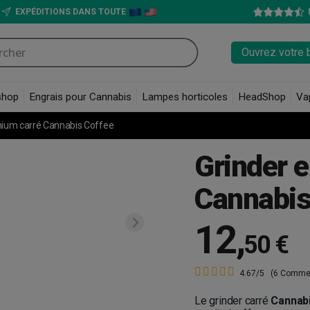
EXPÉDITIONS DANS TOUTE
Ouvrez votre 
shop
Engrais pour Cannabis
Lampes horticoles
HeadShop
Va
nium carré Cannabis Coffee
Grinder 
Cannabis
12
,
50 €
4.67/5
(6 Commen
Le grinder carré
Cannab