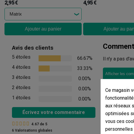
2,95 €
4,95 €
Ajouter au panier
Ajouter au pan
Commenta
Avis des clients
5 étoiles
66.67%
Il n'y a pas d'
4 étoiles
33.33%
Afficher les com
3 étoiles
0.00%
2 étoiles
0.00%
Ce magasin vo
1 étoiles
fonctionnalité
0.00%
aux réseaux so
Écrivez votre commentaire
optimisées su
vous ces cook
4.67
de
5
personnelles
6 Valorisations globales