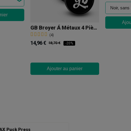
nier
Ajou
GB Broyer Á Métaux 4 Pièces, 63mm
(4)
14,96 €
18,70 €
-20%
Ajouter au panier
AX Puck Press