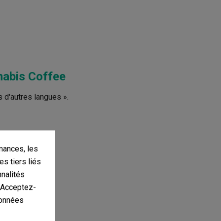
nabis Coffee
s d'autres langues ».
mances, les
es tiers liés
nnalités
. Acceptez-
données