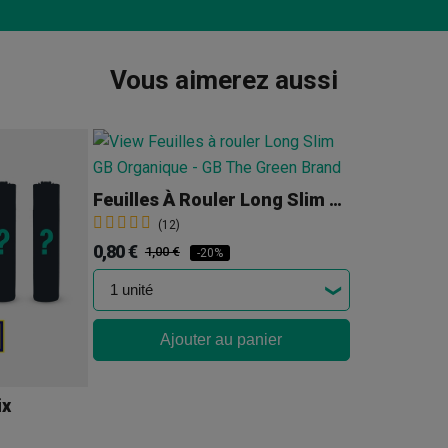
Vous aimerez aussi
Feuilles À Rouler Long Slim GB
(12)
0,80 €
1,00 €
-20%
Ajouter au panier
ix