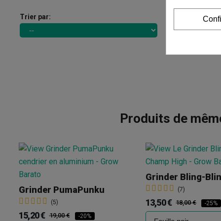
Trier par:
Conf
Produits de même
Grinder Bling-Bli
Grinder PumaPunku
(7)
13,50 €
(5)
18,00 €
-25%
15,20 €
19,00 €
-20%