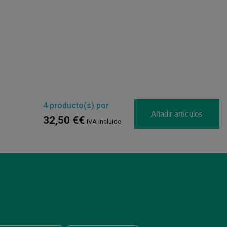
4
producto(s) por
Añadir artículos
32,50 €€
IVA incluido