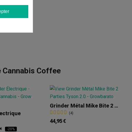
pter
é Cannabis Coffee
Grinder Métal Mike Bite 2 Parties Tyson 2.0
lectrique
(4)
44,95 €
40
 €
-20%