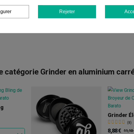
igurer
Rejeter
Acce
 catégorie Grinder en aluminium carr
ng
Grinder É
(8)
8,88 €
11,10