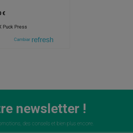
0 €
refresh
Cambiar
re newsletter !
motions, des conseils et bien plus encore.