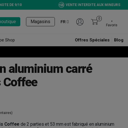
NOTE DE 9/10
VENTE INTERDITE AUX MINEURS
0
boutique
Magasins
FR
Favoris
pe Shop
Offres Spéciales
Blog
en aluminium carré
 Coffee
taires)
is Coffee
de 2 parties et 53 mm est fabriqué en aluminium