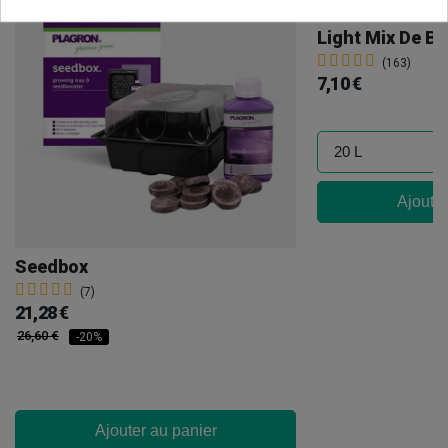
Light Mix De B
(163)
7,10 €
Ajouter
Seedbox
(7)
21,28 €
26,60 €
-20%
Ajouter au panier