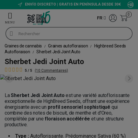
ENVÍO DISCRETO | GRATIS EN PENÍNSULA DESDE 30€
0
FR
Graines de cannabis
Graines autofloraison
Highbreed Seeds
Autofloraison
Sherbet Jedi Joint Auto
Sherbet Jedi Joint Auto
5 / 5
(10 Commentaires)
La
Sherbet Jedi Joint Auto
est une variété autoflorissante
exceptionnelle de HighBreed Seeds, offrant une expérience
énergisante avec un
profil sensoriel sophistiqué
qui
combine des notes de biscuit, de menthe et d'Oreo,
complétée par une
floraison accélérée
et une structure
productive.
Type :
Autoflorissante. Prédominance Sativa (60 %)