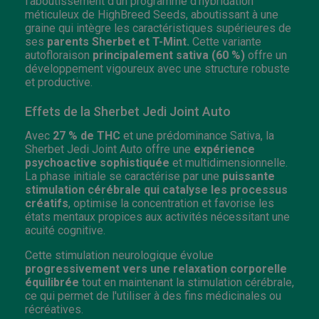
l'aboutissement d'un programme d'hybridation
méticuleux de HighBreed Seeds, aboutissant à une
graine qui intègre les caractéristiques supérieures de
ses
parents Sherbet et T-Mint.
Cette variante
autofloraison
principalement sativa (60 %)
offre un
développement vigoureux avec une structure robuste
et productive.
Effets de la Sherbet Jedi Joint Auto
Avec
27 % de THC
et une prédominance Sativa, la
Sherbet Jedi Joint Auto offre une
expérience
psychoactive sophistiquée
et multidimensionnelle.
La phase initiale se caractérise par une
puissante
stimulation cérébrale qui catalyse les processus
créatifs
, optimise la concentration et favorise les
états mentaux propices aux activités nécessitant une
acuité cognitive.
Cette stimulation neurologique évolue
progressivement vers une relaxation corporelle
équilibrée
tout en maintenant la stimulation cérébrale,
ce qui permet de l'utiliser à des fins médicinales ou
récréatives.