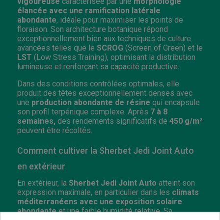
vigoureuse
caractérisée par une
morphologie
élancée avec une ramification latérale
abondante
, idéale pour maximiser les points de
floraison. Son architecture botanique répond
exceptionnellement bien aux techniques de culture
avancées telles que le
SCROG
(Screen of Green) et le
LST
(Low Stress Training), optimisant la distribution
lumineuse et renforçant sa capacité productive.
Dans des conditions contrôlées optimales, elle
produit des têtes exceptionnellement denses avec
une
production abondante de résine
qui encapsule
son profil terpénique complexe. Après
7 à 8
semaines,
des rendements significatifs de
450 g/m²
peuvent être récoltés.
Comment cultiver la Sherbet Jedi Joint Auto
en extérieur
En extérieur, la
Sherbet Jedi Joint Auto
atteint son
expression maximale, en particulier dans les
climats
méditerranéens avec une exposition solaire
abondante
et une faible humidité relative. Sa