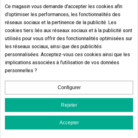
dominance sativa se manifeste par un
développement vertical prononcé, atteignant des
Ce magasin vous demande d'accepter les cookies afin
hauteurs considérables lorsqu'elle est cultivée dans
d'optimiser les performances, les fonctionnalités des
des sols riches et des espaces sans restrictions.
réseaux sociaux et la pertinence de la publicité. Les
Pour maximiser son potentiel productif en extérieur, il
cookies tiers liés aux réseaux sociaux et à la publicité sont
est recommandé de mettre en œuvre un
programme
utilisés pour vous offrir des fonctionnalités optimisées sur
nutritionnel progressif
qui met l'accent sur l'azote
pendant la croissance végétative et passe
les réseaux sociaux, ainsi que des publicités
progressivement à des formulations enrichies en
personnalisées. Acceptez-vous ces cookies ainsi que les
phosphore et en potassium pendant la floraison.
implications associées à l'utilisation de vos données
Ainsi, des rendements allant jusqu'à
45 g/plante
après 7 à 8 semaines
de culture pourront être
personnelles ?
obtenus.
Configurer
Rejeter
Vous aimerez aussi
Accepter