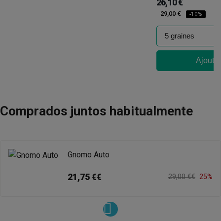
26,10 €
29,00 €
-10%
Ajouter
Comprados juntos habitualmente
Gnomo Auto
21,75 €€
29,00 €€
25%