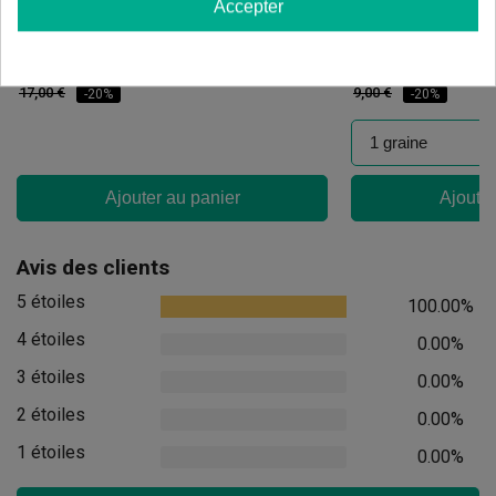
Accepter
Candy Tripack
Oreoz
(141)
(30)
13,60 €
7,20 €
17,00 €
9,00 €
-20%
-20%
Ajouter au panier
Ajouter
Avis des clients
5 étoiles
100.00%
4 étoiles
0.00%
3 étoiles
0.00%
2 étoiles
0.00%
1 étoiles
0.00%