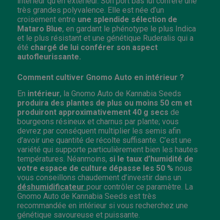
intérieur qu’en extérieur. Son port bas lui confère une
très grandes polyvalence. Elle est née d’un
croisement entre
une splendide sélection de
Mataro
Blue
, en gardant le phénotype le plus Indica
et le plus résistant et une génétique Ruderalis qui a
été
chargé de lui conférer son aspect
auto
fleurissante.
Comment cultiver Gnomo Auto en intérieur ?
En
intérieur
, la Gnomo Auto de Kannabia Seeds
produira des plantes de plus ou moins 50 cm et
produiront approximativement
40 g secs
de
bourgeons résineux et charnus par plante; vous
devrez par conséquent multiplier les semis afin
d’avoir une quantité de récolte suffisante. C’est une
variété qui supporte particulièrement bien les hautes
températures. Néanmoins,
si le taux d’humidité de
votre espace de culture dépasse les 50 %
nous
vous conseillons chaudement d’investir dans un
déshumidificateur
pour contrôler ce paramètre. La
Gnomo Auto de Kannabia Seeds est très
recommandée en intérieur si vous recherchez une
génétique savoureuse et puissante.