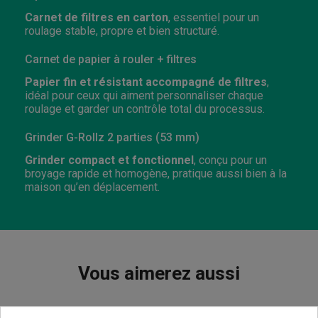
Carnet de filtres en carton
, essentiel pour un
roulage stable, propre et bien structuré.
Carnet de papier à rouler + filtres
Papier fin et résistant accompagné de filtres
,
idéal pour ceux qui aiment personnaliser chaque
roulage et garder un contrôle total du processus.
Grinder G-Rollz 2 parties (53 mm)
Grinder compact et fonctionnel
, conçu pour un
broyage rapide et homogène, pratique aussi bien à la
maison qu’en déplacement.
Vous aimerez aussi