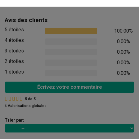
Ajouter au panier
Ajouter
Avis des clients
5 étoiles
100.00%
4 étoiles
0.00%
3 étoiles
0.00%
2 étoiles
0.00%
1 étoiles
0.00%
Écrivez votre commentaire
5
de
5
4 Valorisations globales
Trier par: