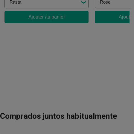
Ajouter au panier
Ajouter
Comprados juntos habitualmente