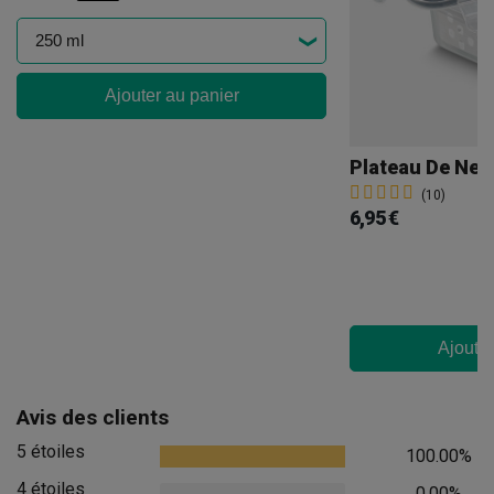
Ajouter au panier
(10)
6,95 €
Ajouter
Avis des clients
5 étoiles
100.00%
4 étoiles
0.00%