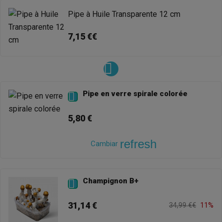
Pipe à Huile Transparente 12 cm
7,15 €€
Pipe en verre spirale colorée

5,80 €
refresh
Cambiar
Champignon B+

31,14 €
34,99 €€
11%