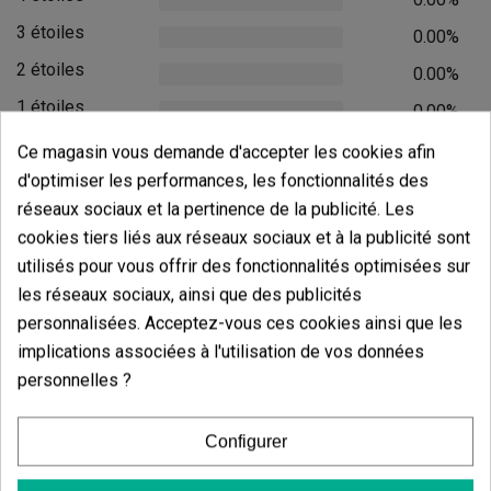
3 étoiles
0.00%
2 étoiles
0.00%
1 étoiles
0.00%
Ce magasin vous demande d'accepter les cookies afin
Écrivez votre commentaire
d'optimiser les performances, les fonctionnalités des
5
de
5
réseaux sociaux et la pertinence de la publicité. Les
5 Valorisations globales
cookies tiers liés aux réseaux sociaux et à la publicité sont
utilisés pour vous offrir des fonctionnalités optimisées sur
Trier par:
les réseaux sociaux, ainsi que des publicités
personnalisées. Acceptez-vous ces cookies ainsi que les
implications associées à l'utilisation de vos données
Commentaires sur
Pipe à Huile
personnelles ?
Transparente 12 cm
Configurer
Il n'y a pas d'avis dans votre langue, vérifiez-les tous en
cliquant sur « avis dans d'autres langues ».