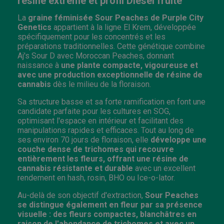
résine extrême et profil Diesel fruité
La
graine féminisée Sour Peaches de Purple City
Genetics
appartient à la ligne El Krem, développée
spécifiquement pour les concentrés et les
préparations traditionnelles. Cette génétique combine
Aj's Sour D avec Moroccan Peaches, donnant
naissance à
une plante compacte, vigoureuse et
avec une production exceptionnelle de résine de
cannabis
dès le milieu de la floraison.
Sa structure basse et sa forte ramification en font une
candidate parfaite pour les cultures en SOG,
optimisant l'espace en intérieur et facilitant des
manipulations rapides et efficaces. Tout au long de
ses environ 70 jours de floraison, elle
développe une
couche dense de trichomes qui recouvre
entièrement les fleurs, offrant une résine de
cannabis résistante et durable
avec un excellent
rendement en hash, rosin, BHO ou Ice-o-lator.
Au-delà de son objectif d'extraction,
Sour Peaches
se distingue également en fleur par sa présence
visuelle : des fleurs compactes, blanchâtres en
raison de l'abondance de trichomes et avec un