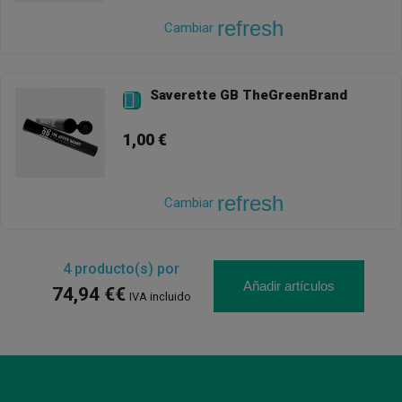
refresh
Cambiar
Saverette GB TheGreenBrand

1,00 €
refresh
Cambiar
4
producto(s) por
Añadir artículos
74,94 €€
IVA incluido