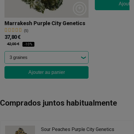
Ajouter
Marrakesh Purple City Genetics
(5)
37,80 €
42,00 €
-10%
Ajouter au panier
Comprados juntos habitualmente
Sour Peaches Purple City Genetics