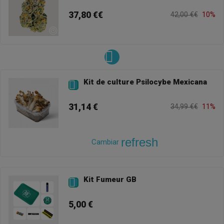
37,80 €€
42,00 €€
10%
Kit de culture Psilocybe Mexicana

31,14 €
34,99 €€
11%
refresh
Cambiar
Kit Fumeur GB

5,00 €