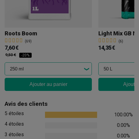
Roots Boom
Light Mix GB N
(69)
(6)
7,60 €
14,35 €
9,50 €
-20%
Ajouter au panier
Ajouter
Avis des clients
5 étoiles
100.00%
4 étoiles
0.00%
3 étoiles
0.00%