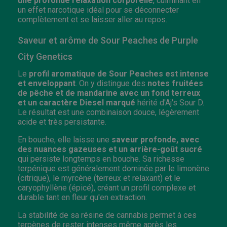
une profonde relaxation corporelle
, culminant en
un effet narcotique idéal pour se déconnecter
complètement et se laisser aller au repos.
Saveur et arôme de Sour Peaches de Purple
City Genetics
Le
profil aromatique de Sour Peaches est intense
et enveloppant
. On y distingue des
notes fruitées
de pêche et de mandarine avec un fond terreux
et un caractère Diesel marqué
hérité d'Aj's Sour D.
Le résultat est une combinaison douce, légèrement
acide et très persistante.
En bouche, elle laisse une
saveur profonde, avec
des nuances gazeuses et un arrière-goût sucré
qui persiste longtemps en bouche. Sa richesse
terpénique est généralement dominée par le limonène
(citrique), le myrcène (terreux et relaxant) et le
caryophyllène (épicé), créant un profil complexe et
durable tant en fleur qu'en extraction.
La stabilité de sa résine de cannabis permet à ces
terpènes de rester intenses même après les