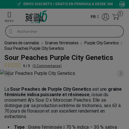
ENVÍO DISCRETO | GRATIS EN PENÍNSULA DESDE 30€
0
FR
Graines de cannabis
Graines féminisées
Purple City Genetics
Sour Peaches Purple City Genetics
Sour Peaches Purple City Genetics
5 / 5
(3 Commentaires)
La
Sour Peaches de Purple City Genetics
est une
graine
féminisée indica puissante et résineuse
, issue du
croisement Aj's Sour D x Moroccan Peaches. Elle se
distingue par sa production extrême de trichomes, ses 63 à
70 jours de floraison et son excellent rendement en
extractions.
Type
: Graine féminisée | 70 % indica – 30 % sativa