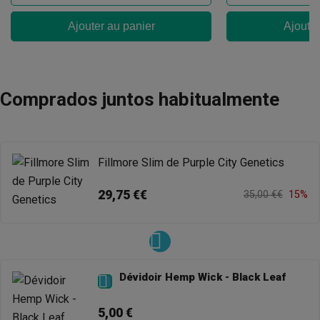
Ajouter au panier
Ajouter
Comprados juntos habitualmente
Fillmore Slim de Purple City Genetics
29,75 €€
35,00 €€
15%
Dévidoir Hemp Wick - Black Leaf

5,00 €