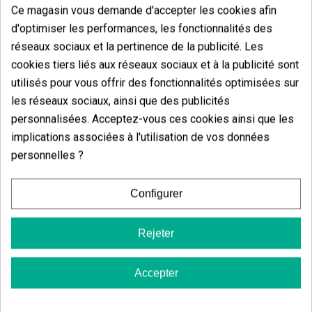
Ce magasin vous demande d'accepter les cookies afin
structure basse et maniable permet des techniques
comme la taille légère, le LST ou la défoliation
d'optimiser les performances, les fonctionnalités des
sélective pour maximiser la lumière.
réseaux sociaux et la pertinence de la publicité. Les
En extérieur
, dans les climats tempérés ou chauds,
cookies tiers liés aux réseaux sociaux et à la publicité sont
elle développe des plantes robustes capables de
utilisés pour vous offrir des fonctionnalités optimisées sur
produire jusqu'à 1000 g par spécimen, avec une
les réseaux sociaux, ainsi que des publicités
récolte fin septembre ou début octobre. Sa résistance
au stress et sa vigueur en font une option idéale pour
personnalisées. Acceptez-vous ces cookies ainsi que les
les cultivateurs qui recherchent de bons résultats
implications associées à l'utilisation de vos données
sans complications.
personnelles ?
Les graines de cannabis sont vendues à des fins
décoratives et de collection. GB The Green Brand n'est
pas responsable de l'utilisation ou de la culture de
Configurer
ces graines.
Rejeter
Accepter
Vous aimerez aussi