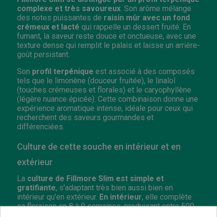
complexe et très savoureux
. Son arôme mélange
des notes puissantes de
raisin mûr avec un fond
crémeux et lacté
qui rappelle un dessert fruité. En
fumant, la saveur reste douce et onctueuse, avec une
texture dense qui remplit le palais et laisse un arrière-
goût persistant.
Son
profil terpénique
est associé à des composés
tels que le limonène (douceur fruitée), le linalol
(touches crémeuses et florales) et le caryophyllène
(légère nuance épicée). Cette combinaison donne une
expérience aromatique intense, idéale pour ceux qui
recherchent des saveurs gourmandes et
différenciées.
Culture de cette souche en intérieur et en
extérieur
La
culture de Fillmore Slim est simple et
gratifiante
, s'adaptant très bien aussi bien en
intérieur qu'en extérieur.
En intérieur
, elle complète
sa floraison en 8 à 9 semaines, produisant entre 500
et 600 g/m² de fleurs compacts et très résineux. Sa