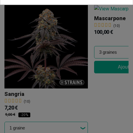
Mascarpone
(10)
100,00 €
Ajouter
Sangria
(10)
7,20 €
9,00 €
-20%