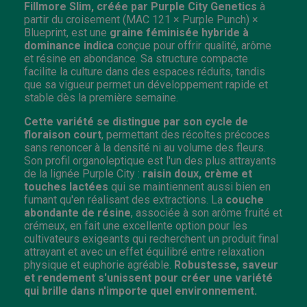
Fillmore Slim, créée par Purple City Genetics
à
partir du croisement (MAC 121 × Purple Punch) ×
Blueprint, est une
graine féminisée hybride à
dominance indica
conçue pour offrir qualité, arôme
et résine en abondance. Sa structure compacte
facilite la culture dans des espaces réduits, tandis
que sa vigueur permet un développement rapide et
stable dès la première semaine.
Cette variété se distingue par son cycle de
floraison court
, permettant des récoltes précoces
sans renoncer à la densité ni au volume des fleurs.
Son profil organoleptique est l'un des plus attrayants
de la lignée Purple City :
raisin doux, crème et
touches lactées
qui se maintiennent aussi bien en
fumant qu'en réalisant des extractions. La
couche
abondante de résine
, associée à son arôme fruité et
crémeux, en fait une excellente option pour les
cultivateurs exigeants qui recherchent un produit final
attrayant et avec un effet équilibré entre relaxation
physique et euphorie agréable.
Robustesse, saveur
et rendement s'unissent pour créer une variété
qui brille dans n'importe quel environnement.