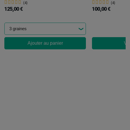
(4)
(4)
125,00 €
100,00 €
Ajouter au panier
Voi