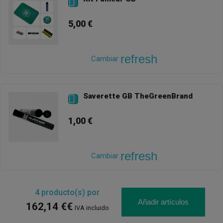

5,00 €
refresh
Cambiar
Saverette GB TheGreenBrand

1,00 €
refresh
Cambiar
4
producto(s) por
Añadir artículos
162,14 €€
IVA incluido