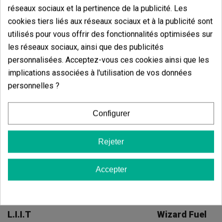
extérieur
, elle s'adapte aux climats chauds,
réseaux sociaux et la pertinence de la publicité. Les
atteignant jusqu'à 230 cm et produisant jusqu'à 1400 g
cookies tiers liés aux réseaux sociaux et à la publicité sont
par plante. Sa résistance aux parasites est élevée et
sa tolérance à l'arrosage est moyenne à élevée, ce
utilisés pour vous offrir des fonctionnalités optimisées sur
qui facilite son entretien. Elle nécessite une attention
les réseaux sociaux, ainsi que des publicités
modérée pour obtenir les meilleurs résultats en
personnalisées. Acceptez-vous ces cookies ainsi que les
termes de saveur, d'arôme et de résine.
implications associées à l'utilisation de vos données
Les graines de cannabis sont vendues à des fins
personnelles ?
décoratives et de collection. GB The Green Brand n'est
pas responsable de l'utilisation ou de la culture de
ces graines.
Configurer
Rejeter
Vous aimerez aussi
Accepter
L.I.I.T
Wizard Fuel