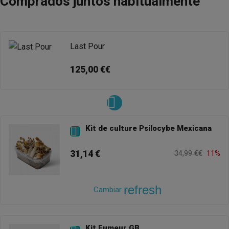
Comprados juntos habitualmente
Last Pour
125,00 €€
Kit de culture Psilocybe Mexicana

31,14 €
34,99 €€
11%
refresh
Cambiar
Kit Fumeur GB