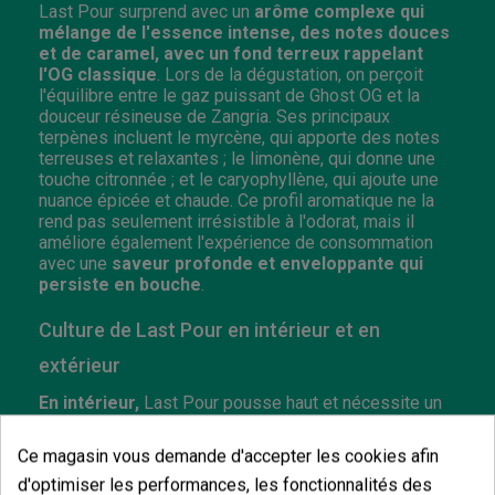
Last Pour surprend avec un
arôme complexe qui
mélange de l'essence intense, des notes douces
et de caramel, avec un fond terreux rappelant
l'OG classique
. Lors de la dégustation, on perçoit
l'équilibre entre le gaz puissant de Ghost OG et la
douceur résineuse de Zangria. Ses principaux
terpènes incluent le myrcène, qui apporte des notes
terreuses et relaxantes ; le limonène, qui donne une
touche citronnée ; et le caryophyllène, qui ajoute une
nuance épicée et chaude. Ce profil aromatique ne la
rend pas seulement irrésistible à l'odorat, mais il
améliore également l'expérience de consommation
avec une
saveur profonde et enveloppante qui
persiste en bouche
.
Culture de Last Pour en intérieur et en
extérieur
En intérieur,
Last Pour pousse haut et nécessite un
contrôle de la hauteur, mais elle répond très bien aux
techniques de culture comme le topping ou le SCROG.
Ce magasin vous demande d'accepter les cookies afin
La floraison est complète en 63 jours, produisant des
d'optimiser les performances, les fonctionnalités des
têtes denses et résineuses de 500 à 600 g/m².
En