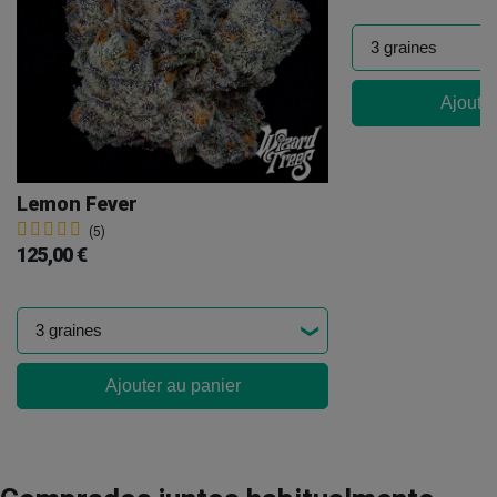
Ajouter
Lemon Fever
(5)
125,00 €
Ajouter au panier