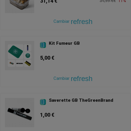
31,14 €
34,99 €€
11%
refresh
Cambiar
Kit Fumeur GB

5,00 €
refresh
Cambiar
Saverette GB TheGreenBrand

1,00 €