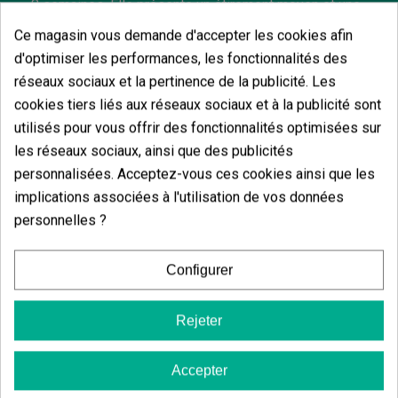
8 semaines. Elle présente un étirement moyen et une
hauteur plus contenue que d'autres génétiques
Ce magasin vous demande d'accepter les cookies afin
Wizard Trees, ce qui facilite sa gestion dans les
petits espaces. Elle produit entre 500 et 650 g/m²
d'optimiser les performances, les fonctionnalités des
dans des conditions optimales, avec des fleurs
réseaux sociaux et la pertinence de la publicité. Les
extrêmement compactes et une couche dense de
cookies tiers liés aux réseaux sociaux et à la publicité sont
trichomes.
utilisés pour vous offrir des fonctionnalités optimisées sur
En extérieur
, elle est prête à être récoltée fin
les réseaux sociaux, ainsi que des publicités
septembre. Elle peut atteindre des productions
proches de 900 g par plante dans des climats
personnalisées. Acceptez-vous ces cookies ainsi que les
tempérés ou secs. C'est une plante résistante, stable
implications associées à l'utilisation de vos données
et facile à manucurer grâce à sa structure ferme et à
personnelles ?
ses fleurs bien formés.
Les graines de marijuana sont vendues à des fins
décoratives et de collection. GB The Green Brand n'est
Configurer
pas responsable de l'utilisation ou de la culture de
ces graines.
Rejeter
Accepter