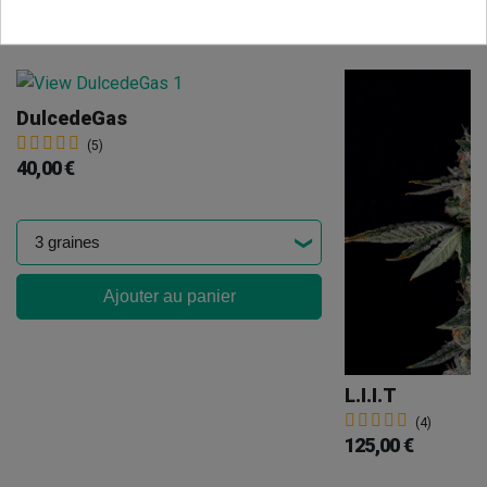
Vous aimerez aussi
DulcedeGas
(5)
40,00 €
Ajouter au panier
L.I.I.T
(4)
125,00 €