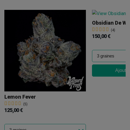
Obsidian De Wi
(4)
150,00 €
Ajouter
Lemon Fever
(5)
125,00 €