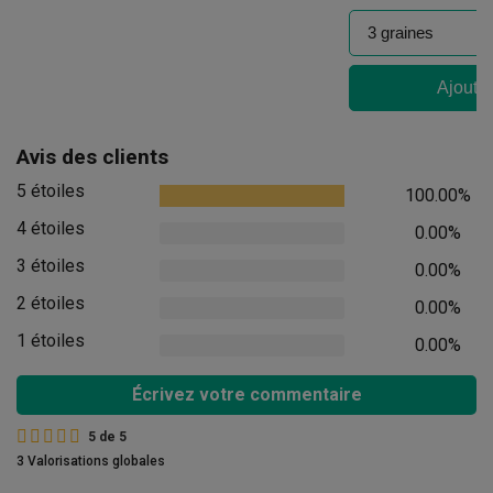
Ajouter
Avis des clients
5 étoiles
100.00%
4 étoiles
0.00%
3 étoiles
0.00%
2 étoiles
0.00%
1 étoiles
0.00%
Écrivez votre commentaire
5
de
5
3 Valorisations globales