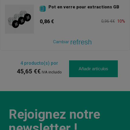
Pot en verre pour extractions GB

0,86 €
0,96 €€
10%
refresh
Cambiar
4
producto(s) por
Añadir artículos
45,65 €€
IVA incluido
Rejoignez notre
newsletter !