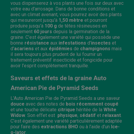
vous dispenserez à vos plants une fois sur deux avec
votre eau d'arrosage. Dans de bonne conditions et
avec un climat avenant, vous pourrez avoir des plants
qui mesureront jusqu’à
1,50 mètre
et pourront
produire jusqu’à
100 g
de têtes résineuses en
seulement
60 jours
depuis la germination de la
graine. C’est également une variété qui possède une
bonne
résistance
aux
infestations
d’
insectes
et
d’
acariens
et aux
épidémies
de
champignons
mais
il sera toujours plus prudent de lui fournir un
traitement préventif insecticide et fongicide pour
avoir l’esprit complètement tranquille.
Saveurs et effets de la graine Auto
American Pie de Pyramid Seeds
L’Auto American Pie de Pyramid Seeds a une saveur
douce
avec des notes de
bois
récemment coupé
et une touche délicate
citrique
héritée de la
White
Widow
. Son effet est
physique
,
sédatif
et
relaxant
.
C’est également une variété particulièrement adaptée
pour faire des
extractions BHO
ou à l’aide d’un
Ice-
o-lator
.