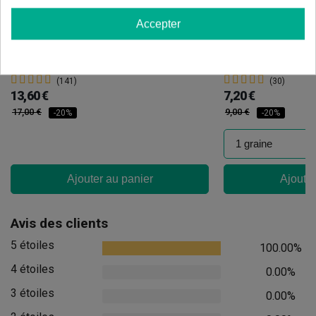
Accepter
Candy Tripack
Oreoz
(141)
(30)
13,60 €
7,20 €
17,00 €
9,00 €
-20%
-20%
Ajouter au panier
Ajouter
Avis des clients
5 étoiles
100.00%
4 étoiles
0.00%
3 étoiles
0.00%