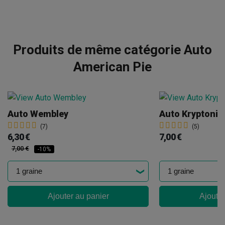
Produits de même catégorie Auto
American Pie
Auto Wembley
Auto Kryptonit
(7)
(5)
6,30 €
7,00 €
7,00 €
-10%
Ajouter au panier
Ajouter