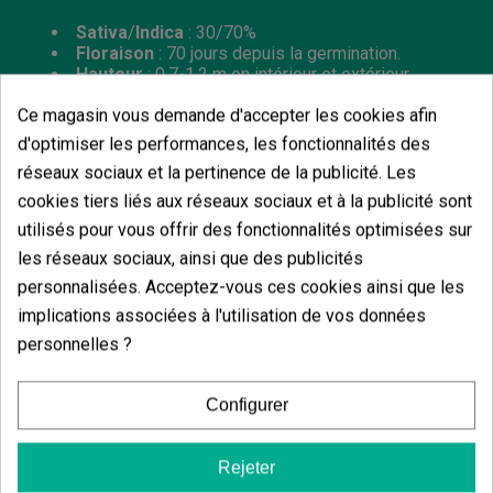
Sativa
/
Indica
: 30/70%
Floraison
: 70 jours depuis la germination.
Hauteur
: 0,7-1,2 m en intérieur et extérieur.
Ce magasin vous demande d'accepter les cookies afin
d'optimiser les performances, les fonctionnalités des
réseaux sociaux et la pertinence de la publicité. Les
cookies tiers liés aux réseaux sociaux et à la publicité sont
Vous aimerez aussi
utilisés pour vous offrir des fonctionnalités optimisées sur
les réseaux sociaux, ainsi que des publicités
personnalisées. Acceptez-vous ces cookies ainsi que les
implications associées à l'utilisation de vos données
personnelles ?
Configurer
Rejeter