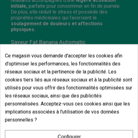
relaxants accompagnés d’une
légère activation
initiale,
parfaite pour consommer en fin de journée.
De plus, elle réduit le stress et possède des
propriétés médicinales qui favorisent le
soulagement de douleurs et affections
physiques.
Saveur Fat Banana Automatic
Fat Banana se caractérise par son profil terpénique
Ce magasin vous demande d'accepter les cookies afin
fruité et sucré, avec des
notes claires de banane et
d'optimiser les performances, les fonctionnalités des
d’agrumes
. Un arôme particulier que la version
autoflorissante à hérité, un mélange de nuances qui
réseaux sociaux et la pertinence de la publicité. Les
envahira l’espace avec une odeur de fruits et édulcoré
cookies tiers liés aux réseaux sociaux et à la publicité sont
que tout le monde voudra goûter. À chaque bouffée
une
saveur intense
pénètre dans le palais, évoquant
utilisés pour vous offrir des fonctionnalités optimisées sur
un petit morceau de banane.
les réseaux sociaux, ainsi que des publicités
personnalisées. Acceptez-vous ces cookies ainsi que les
Comment cultiver Fat Banana Automatic en
implications associées à l'utilisation de vos données
intérieur ?
personnelles ?
Cultivée dans des espaces réduits, il est conseillé
d’utiliser un filtre anti-odeur en raison de la puissance
Configurer