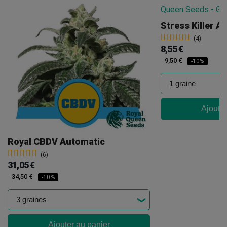
Stress Killer A
(4)
8,55 €
9,50 €
-10%
Ajouter
Royal CBDV Automatic
(6)
31,05 €
34,50 €
-10%
Ajouter au panier