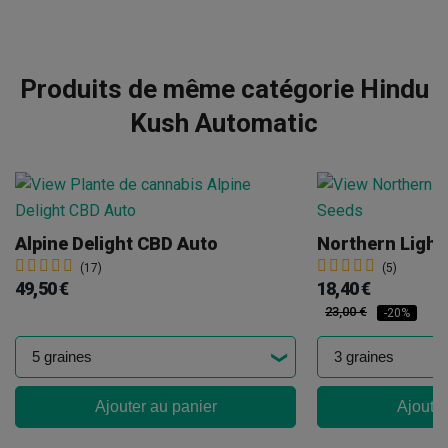
Produits de même catégorie Hindu
Kush Automatic
Alpine Delight CBD Auto
(17)
(5)
49,50 €
18,40 €
23,00 €
-20%
Ajouter au panier
Ajouter