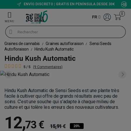
ENVÍO DISCRETO | GRATIS EN PENÍNSULA DESDE 30€
0
FR
Graines de cannabis
Graines autofloraison
Sensi Seeds
Autofloraison
Hindu Kush Automatic
Hindu Kush Automatic
5 / 5
(9 Commentaires)
Hindu Kush Automatic de Sensi Seeds est une plante très
facile à cultiver qui offre de grands résultats avec peu de
soins. C’est une souche qui s’adapte à chaque milieu de
culture et qui tolère les erreurs des nouveaux cultivateurs.
12
,
73 €
15,91 €
20%