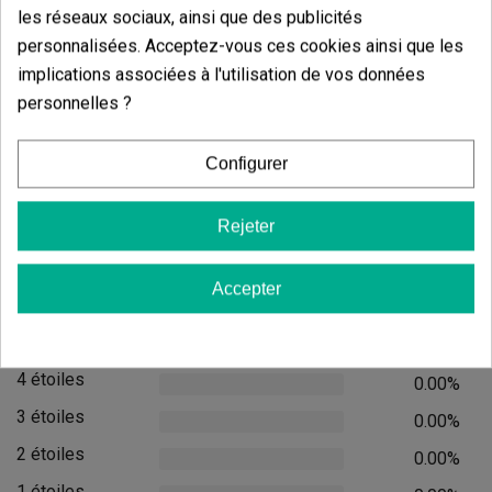
les réseaux sociaux, ainsi que des publicités
personnalisées. Acceptez-vous ces cookies ainsi que les
Candy Tripack
Oreoz
implications associées à l'utilisation de vos données
(141)
(30)
personnelles ?
13,60 €
7,20 €
17,00 €
9,00 €
-20%
-20%
Configurer
Rejeter
Ajouter au panier
Ajouter
Accepter
Avis des clients
5 étoiles
100.00%
4 étoiles
0.00%
3 étoiles
0.00%
2 étoiles
0.00%
1 étoiles