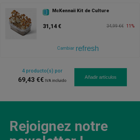
McKennaii Kit de Culture

31,14 €
34,99 €€
11%
refresh
Cambiar
4
producto(s) por
Añadir artículos
69,43 €€
IVA incluido
Rejoignez notre