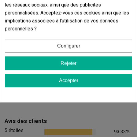
1,74 €
-10%
les réseaux sociaux, ainsi que des publicités
personnalisées. Acceptez-vous ces cookies ainsi que les
implications associées à l'utilisation de vos données
personnelles ?
Ajouter au panier
Ajouter
Configurer
Rejeter
Accepter
Avis des clients
5 étoiles
93.33%