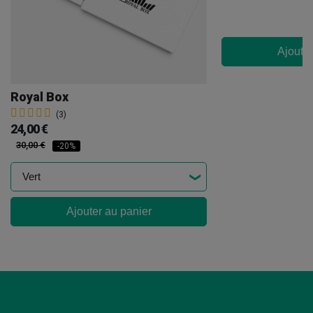
Ajouter
Royal Box
(3)
24,00 €
30,00 €
-20%
Ajouter au panier