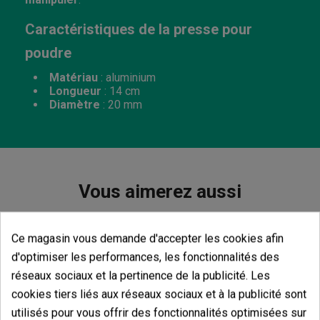
Caractéristiques de la presse pour
poudre
Matériau
: aluminium
Longueur
: 14 cm
Diamètre
: 20 mm
Vous aimerez aussi
Ce magasin vous demande d'accepter les cookies afin
d'optimiser les performances, les fonctionnalités des
réseaux sociaux et la pertinence de la publicité. Les
Boveda 62 % Pour Curing
cookies tiers liés aux réseaux sociaux et à la publicité sont
(522)
(6)
1,57 €
1,80 €
utilisés pour vous offrir des fonctionnalités optimisées sur