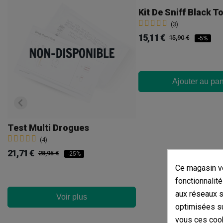
Kit De Sniff Black 
(3)
15,11 €
15,90 €
-5%
Ajouter au pan
Test Multi Drogues
(4)
21,71 €
28,95 €
-25%
Ce magasin vo
fonctionnalité
aux réseaux so
Voir plus
optimisées su
vous ces cook