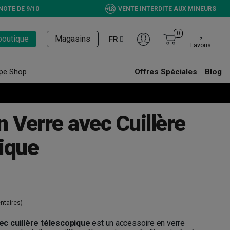
NOTE DE 9/10
VENTE INTERDITE AUX MINEURS
0
boutique
Magasins
FR
Favoris
pe Shop
Offres Spéciales
Blog
 Verre avec Cuillère
ique
taires)
ec cuillère télescopique
est un accessoire en verre