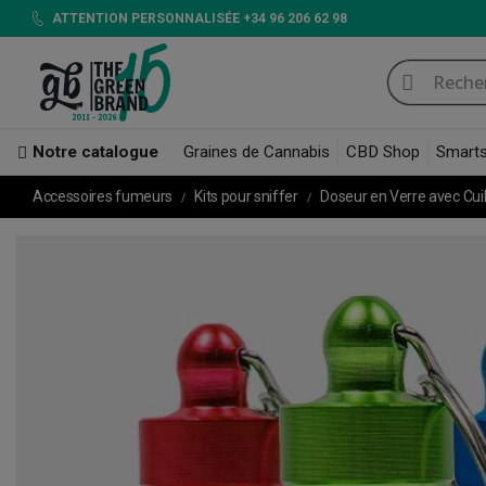
ATTENTION PERSONNALISÉE +34 96 206 62 98
Notre catalogue
Graines de Cannabis
CBD Shop
Smart
Accessoires fumeurs
Kits pour sniffer
Doseur en Verre avec Cui