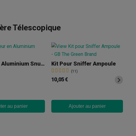
lère Télescopique
Tu
Doseur En Aluminium Snuffer
Kit Pour Sniffer Ampoule
5,
(11)
10,05 €
ter au panier
Ajouter au panier