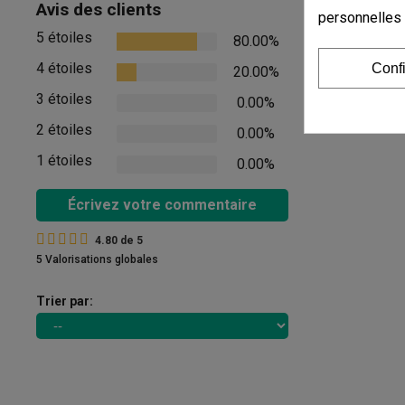
Commenta
Avis des clients
personnelles
5 étoiles
80.00%
Il n'y a pas d'
4 étoiles
Conf
20.00%
Afficher les com
3 étoiles
0.00%
2 étoiles
0.00%
1 étoiles
0.00%
Écrivez votre commentaire
4.80
de
5
5 Valorisations globales
Trier par: