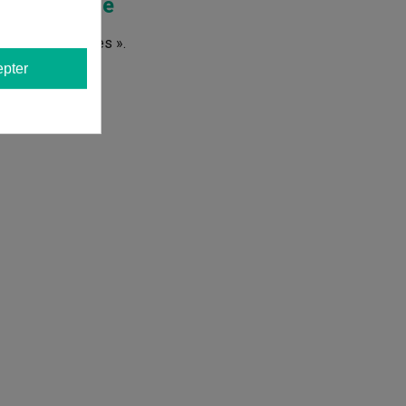
Télescopique
s d'autres langues ».
pter