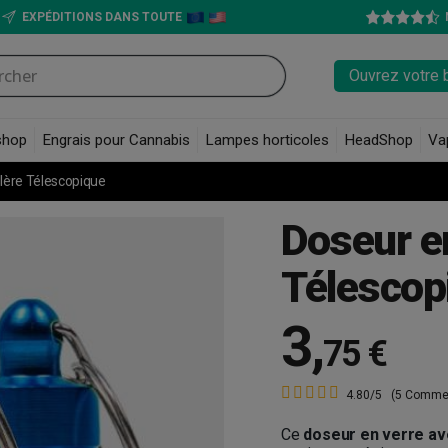
EXPÉDITIONS DANS TOUTE
Ouvrez votre 
shop
Engrais pour Cannabis
Lampes horticoles
HeadShop
Va
llère Télescopique
Doseur en
Télescop
3
,
75 €
4.80/5
(5 Commen
Ce
doseur en verre av