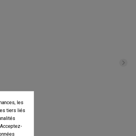
mances, les
es tiers liés
nnalités
. Acceptez-
données