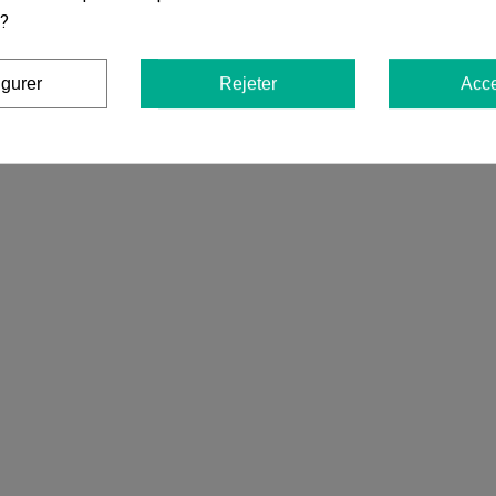
ires sur
Doseur en Verre avec Cuillère 
 ?
avis dans votre langue, vérifiez-les tous en cliquant sur « avis dan
igurer
Rejeter
Acce
mentaires dans d’autres langues