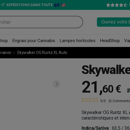
EXPÉDITIONS DANS TOUTE
Ouvrez votre 
shop
Engrais pour Cannabis
Lampes horticoles
HeadShop
Va
oraison
Skywalker OG Runtz XL Auto
Skywalke
21
,
60 €
2
5/5
(6 Commenta
Skywalker OG Runtz XL A
caractéristiques et inten
Indica/Sativa
: 63,5 / 36