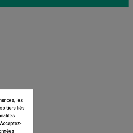
mances, les
es tiers liés
nnalités
. Acceptez-
données