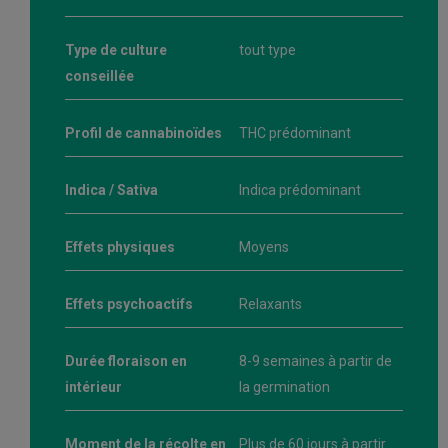
Type de culture
tout type
conseillée
Profil de cannabinoïdes
THC prédominant
Indica / Sativa
Indica prédominant
Effets physiques
Moyens
Effets psychoactifs
Relaxants
Durée floraison en
8-9 semaines à partir de
intérieur
la germination
Moment de la récolte en
Plus de 60 jours à partir