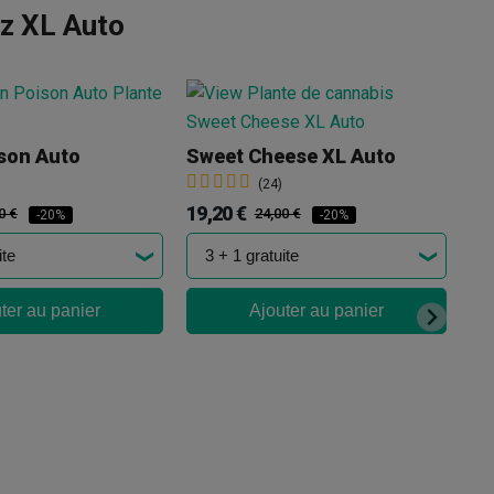
z XL Auto
son Auto
Sweet Cheese XL Auto
(24)
19,20 €
22
0 €
24,00 €
-20%
-20%
ter au panier
Ajouter au panier