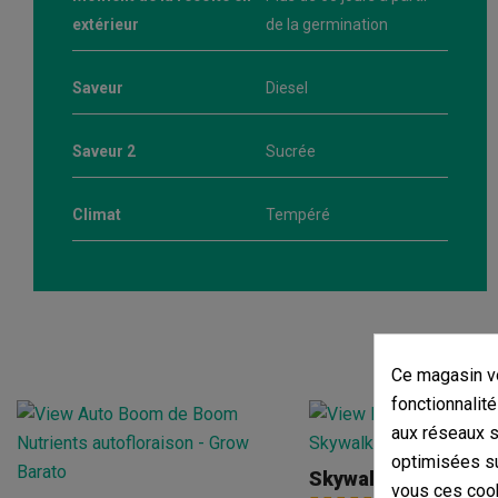
extérieur
de la germination
Saveur
Diesel
Saveur 2
Sucrée
Climat
Tempéré
Ce magasin vo
fonctionnalité
aux réseaux so
optimisées su
Skywalker OG Auto
vous ces cook