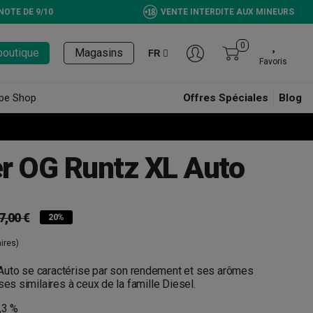
NOTE DE 9/10
VENTE INTERDITE AUX MINEURS
0
boutique
Magasins
FR
Favoris
pe Shop
Offres Spéciales
Blog
r OG Runtz XL Auto
7,00 €
20%
ires)
uto se caractérise par son rendement et ses arômes
ses similaires à ceux de la famille Diesel.
,3 %