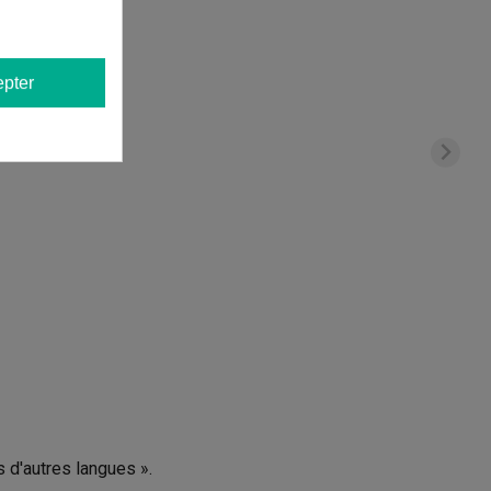
pter
s d'autres langues ».