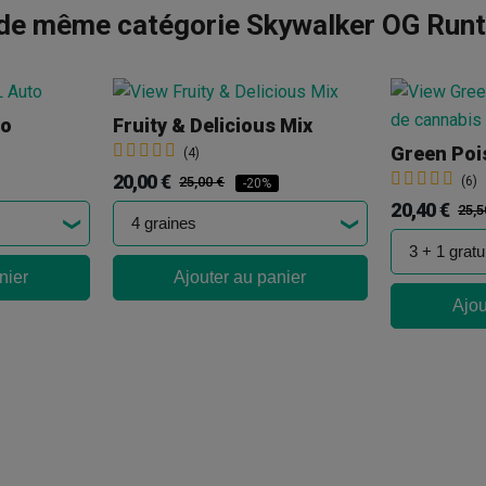
 de même catégorie Skywalker OG Runt
to
Fruity & Delicious Mix
Green Poi
(4)
20,00 €
25,00 €
(6)
-20%
20,40 €
25,5
nier
Ajouter au panier
Ajou