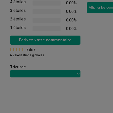
4 étoiles
0.00%
Afficher les com
3 étoiles
0.00%
2 étoiles
0.00%
1 étoiles
0.00%
Écrivez votre commentaire
5
de
5
6 Valorisations globales
Trier par: