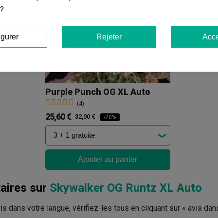
 ?
igurer
Rejeter
Acce
ier
Purple Punch OG XL Auto
(4)
25,60 €
32,00 €
-20%
Ajouter au panier
ires sur
Skywalker OG Runtz XL Auto
avis dans votre langue, vérifiez-les tous en cliquant sur « avis dan