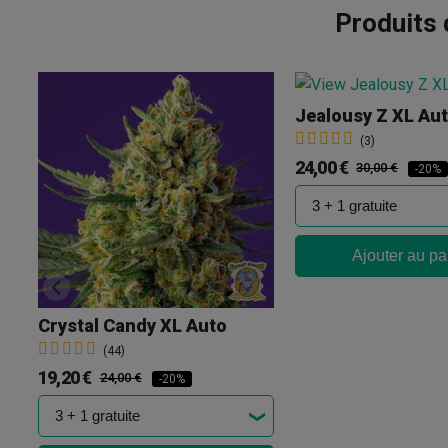
Produits
Jealousy Z XL Au
(3)
24,00 €
30,00 €
-20%
Ajouter au pa
Crystal Candy XL Auto
(44)
19,20 €
24,00 €
-20%