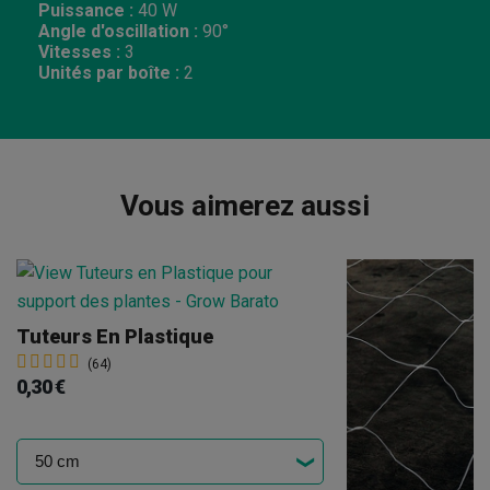
Puissance :
40 W
Angle d'oscillation :
90°
Vitesses :
3
Unités par boîte :
2
Vous aimerez aussi
Tuteurs En Plastique
(64)
0,30 €