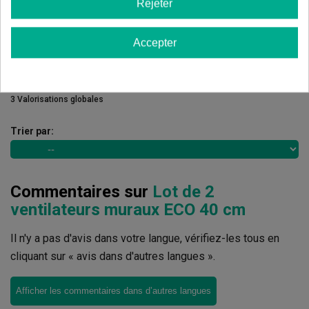
2 étoiles
0.00%
Rejeter
1 étoiles
0.00%
Accepter
Écrivez votre commentaire
4.67
de
5
3 Valorisations globales
Trier par:
Commentaires sur
Lot de 2
ventilateurs muraux ECO 40 cm
Il n'y a pas d'avis dans votre langue, vérifiez-les tous en
cliquant sur « avis dans d'autres langues ».
Afficher les commentaires dans d’autres langues