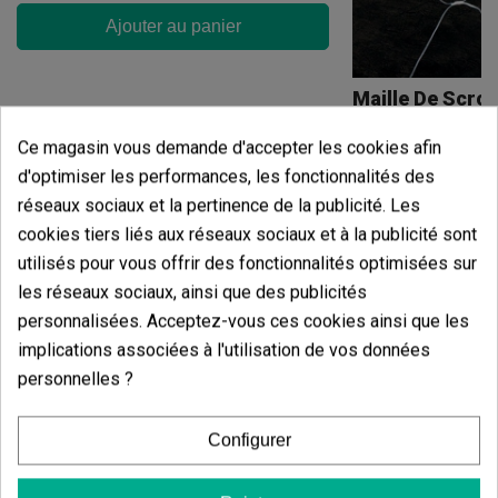
Ajouter au panier
Maille De Scro
(6)
Ce magasin vous demande d'accepter les cookies afin
5,00 €
d'optimiser les performances, les fonctionnalités des
réseaux sociaux et la pertinence de la publicité. Les
cookies tiers liés aux réseaux sociaux et à la publicité sont
utilisés pour vous offrir des fonctionnalités optimisées sur
Ajouter
les réseaux sociaux, ainsi que des publicités
personnalisées. Acceptez-vous ces cookies ainsi que les
Avis des clients
implications associées à l'utilisation de vos données
personnelles ?
5 étoiles
66.67%
4 étoiles
33.33%
Configurer
3 étoiles
0.00%