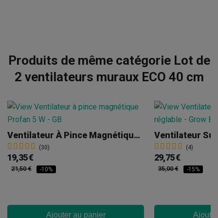
Produits de même catégorie Lot de
2 ventilateurs muraux ECO 40 cm
Ventilateur À Pince Magnétique Profan 5 W
Ventilateur Sur
(30)
(4)
19,35 €
29,75 €
21,50 €
35,00 €
-10%
-15%
Ajouter au panier
Ajouter