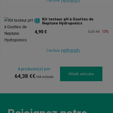
refresh
Cambiar
Kit testeur pH à Gouttes de

Neptune Hydroponics
4,95 €
5,50 €€
10%
refresh
Cambiar
4
producto(s) por
Añadir artículos
64,38 €€
IVA incluido