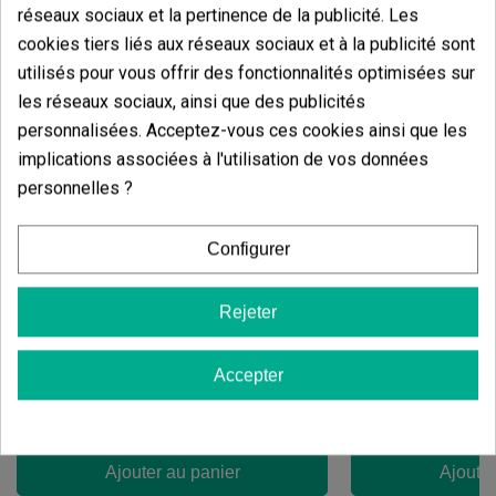
réseaux sociaux et la pertinence de la publicité. Les
cookies tiers liés aux réseaux sociaux et à la publicité sont
utilisés pour vous offrir des fonctionnalités optimisées sur
les réseaux sociaux, ainsi que des publicités
personnalisées. Acceptez-vous ces cookies ainsi que les
implications associées à l'utilisation de vos données
personnelles ?
Configurer
Candy Tripack
Oreoz
Rejeter
(141)
(30)
13,60 €
7,20 €
17,00 €
9,00 €
-20%
-20%
Accepter
Ajouter au panier
Ajouter