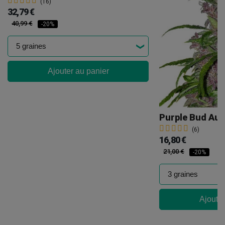
(16)
32,79 €
40,99 €
-20%
Ajouter au panier
Purple Bud Aut
(6)
16,80 €
21,00 €
-20%
Ajouter