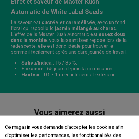
Effet et saveur de Master Kush
Automatic de White Label Seeds
La saveur est
sucrée et
caramélisée
, avec un fond
floral qui rappelle le
jasmin mélangé au charas
.
L’effet de la Master Kush Automatic est
assez doux
dans la montée
, vous laissant bien reposé lors de la
redescente, elle est donc idéale pour trouver le
sommeil facilement après une dure journée de travail.
Sativa/Indica :
15 / 85 %.
Floraison :
65 jours depuis la germination.
Hauteur :
0,6 - 1 m en intérieur et extérieur.
Vous aimerez aussi
Ce magasin vous demande d'accepter les cookies afin
d'optimiser les performances, les fonctionnalités des