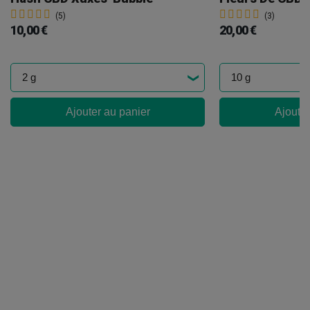
(5)
(3)
10,00 €
20,00 €
Ajouter au panier
Ajouter