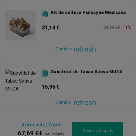
Kit de culture Psilocybe Mexicana

31,14 €
34,99 €€
11%
refresh
Cambiar
Substitut de Tabac Sativa MUZA

15,95 €
refresh
Cambiar
4
producto(s) por
Añadir artículos
67,69 €€
IVA incluido