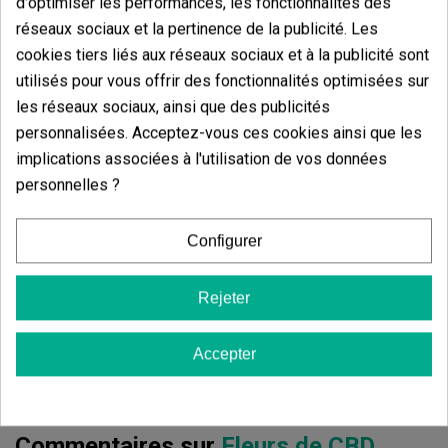
d'optimiser les performances, les fonctionnalités des
réseaux sociaux et la pertinence de la publicité. Les
Avis des clients
cookies tiers liés aux réseaux sociaux et à la publicité sont
5 étoiles
80.00%
utilisés pour vous offrir des fonctionnalités optimisées sur
4 étoiles
13.33%
les réseaux sociaux, ainsi que des publicités
personnalisées. Acceptez-vous ces cookies ainsi que les
3 étoiles
6.67%
implications associées à l'utilisation de vos données
2 étoiles
0.00%
personnelles ?
1 étoiles
0.00%
Configurer
Écrivez votre commentaire
4.73
de
5
Rejeter
15 Valorisations globales
Accepter
Trier par:
Commentaires sur
Fleurs de CBD