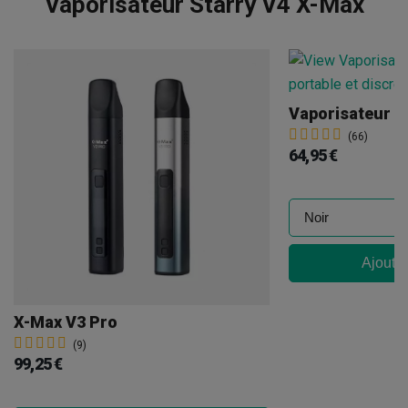
Vaporisateur Starry V4 X-Max
Vaporisateur V
(66)
64,95 €
Ajouter
X-Max V3 Pro
(9)
99,25 €