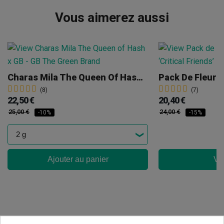
Vous aimerez aussi
Charas Mila The Queen Of Hash X GB
(8)
(7)
22,50 €
20,40 €
25,00 €
24,00 €
-10%
-15%
Ajouter au panier
Voi