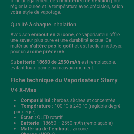
Il inclut également des
minuteries de session
pour
régler la durée et la température avec précision, selon
votre style de vapotage.
Qualité à chaque inhalation
Avec son
embout en zircone
, ce vaporisateur offre
une saveur plus pure et une durabilité accrue. Ce
matériau
n’altère pas le goût
et est facile à nettoyer,
pour un
arôme préservé
.
Sa
batterie 18650 de 2550 mAh
est remplaçable,
évitant toute panne au mauvais moment.
Fiche technique du Vaporisateur Starry
V4 X-Max
Compatibilité :
herbes sèches et concentrés
Température :
100 °C à 240 °C (réglable degré
par degré)
Écran :
OLED rotatif
Batterie :
18650 – 2550 mAh (remplaçable)
Matériau de l'embout :
zircone