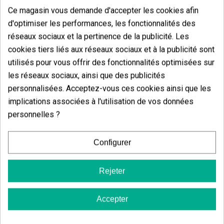
Ce magasin vous demande d'accepter les cookies afin
d'optimiser les performances, les fonctionnalités des
réseaux sociaux et la pertinence de la publicité. Les
cookies tiers liés aux réseaux sociaux et à la publicité sont
utilisés pour vous offrir des fonctionnalités optimisées sur
les réseaux sociaux, ainsi que des publicités
Avis des clients
personnalisées. Acceptez-vous ces cookies ainsi que les
5 étoiles
100.00%
implications associées à l'utilisation de vos données
4 étoiles
personnelles ?
0.00%
3 étoiles
0.00%
Configurer
2 étoiles
0.00%
1 étoiles
0.00%
Rejeter
Écrivez votre commentaire
Accepter
5
de
5
5 Valorisations globales