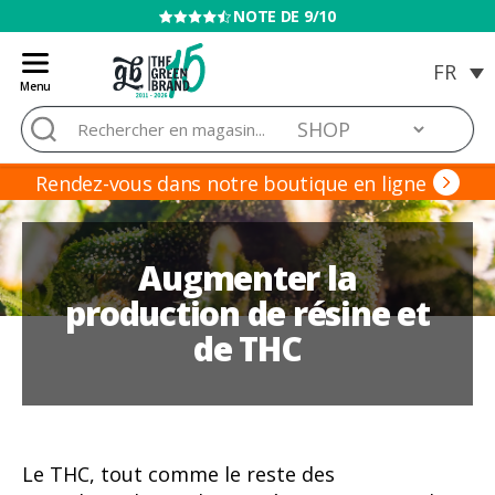
VENTE INTERDITE AUX MINEURS
Menu
Blog
Rechercher :
de
Grow
Barato
Rendez-vous dans notre boutique en ligne
Augmenter la
production de résine et
de THC
Le THC, tout comme le reste des