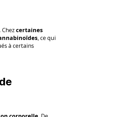
. Chez
certaines
cannabinoïdes
, ce qui
és à certains
 de
ion corporelle
. De