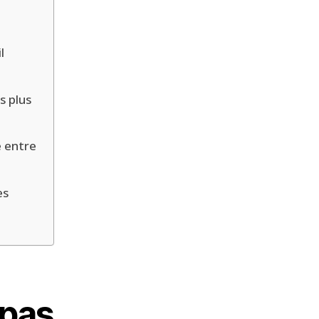
l
s plus
e entre
es
 pas