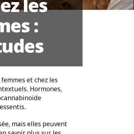
ez les
es :
itudes
 femmes et chez les
ntextuels. Hormones,
docannabinoïde
essentis.
sée, mais elles peuvent
en savoir plus sur les