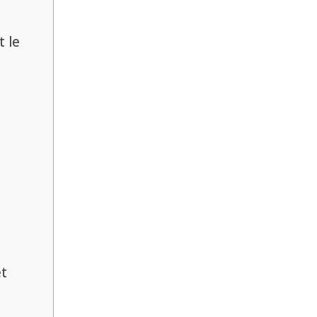
t le
et