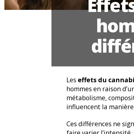
Effet
hom
diffé
Les
effets du cannab
hommes en raison d’un
métabolisme, composit
influencent la manière
Ces différences ne sig
faire varier l’intensité