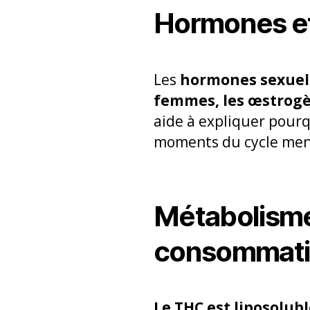
Hormones et
Les
hormones sexuell
femmes, les œstrogè
aide à expliquer pourq
moments du cycle men
Métabolisme
consommat
Le THC est liposolub