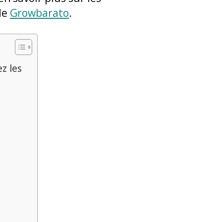
 de
Growbarato
.
z les