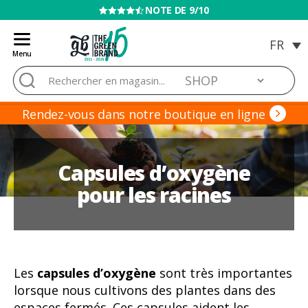
VENTE INTERDITE AUX MINEURS
Menu
Blog
Rechercher :
de
Grow
Barato
Rendez-vous dans notre boutique en ligne
Capsules d’oxygène
pour les racines
Les
capsules d’oxygène
sont très importantes
lorsque nous cultivons des plantes dans des
espaces fermés. Ces capsules aident les