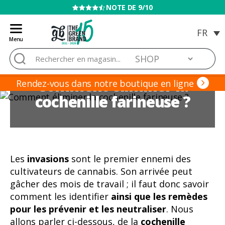
VENTE INTERDITE AUX MINEURS
Menu
Blog
Rechercher :
de
Grow
Comment éliminer la
Barato
Rendez-vous dans notre boutique en ligne
cochenille farineuse ?
Les
invasions
sont le premier ennemi des
cultivateurs de cannabis. Son arrivée peut
gâcher des mois de travail ; il faut donc savoir
comment les identifier
ainsi que les remèdes
pour les prévenir et les neutraliser
. Nous
allons parler ci-dessous, de la
cochenille