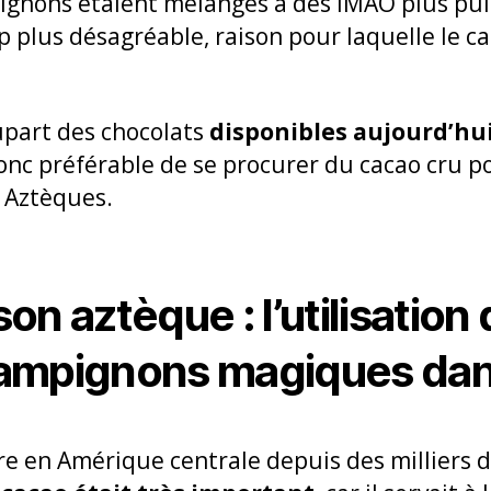
ignons étaient mélangés à des IMAO plus puis
 plus désagréable, raison pour laquelle le c
lupart des chocolats
disponibles aujourd’hu
 donc préférable de se procurer du cacao cru 
s Aztèques.
on aztèque : l’utilisation
ampignons magiques dans 
re en Amérique centrale depuis des milliers d