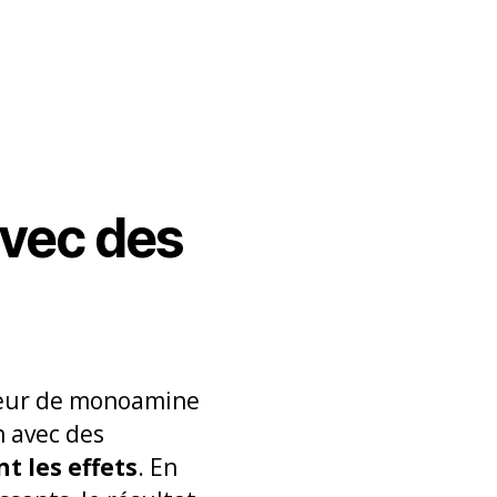
avec des
biteur de monoamine
n avec des
t les effets
. En