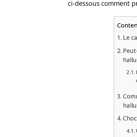
ci-dessous comment p
Conte
Le ca
Peut
hall
Comm
hall
Choc