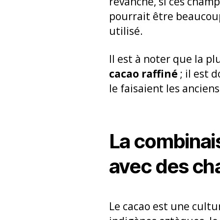
revanche, si ces champ
pourrait être beaucoup
utilisé.
Il est à noter que la p
cacao raffiné
; il est
le faisaient les ancien
La combinais
avec des ch
Le cacao est une cultu