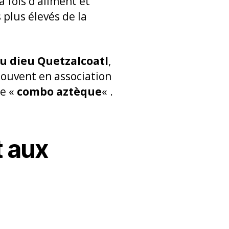
 la fois d’aliment et
 plus élevés de la
u dieu Quetzalcoatl
,
 souvent en association
le «
combo aztèque
« .
 aux