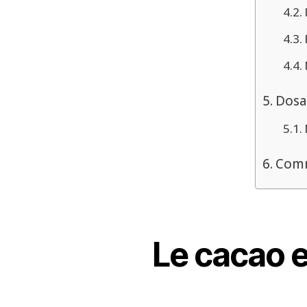
Dosa
Comm
Le cacao e