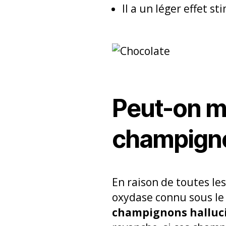
Il a un léger effet s
Peut-on m
champigno
En raison de toutes le
oxydase connu sous le 
champignons halluc