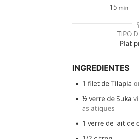
minute
15
min
TIPO D
Plat p
INGREDIENTES
1
filet de Tilapia
o
½
verre
de Suka
v
asiatiques
1
verre
de lait de 
1/2
citron