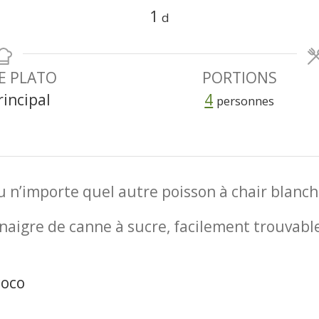
s
day
1
d
E PLATO
PORTIONS
rincipal
4
personnes
u n’importe quel autre poisson à chair blanc
inaigre de canne à sucre, facilement trouvab
coco