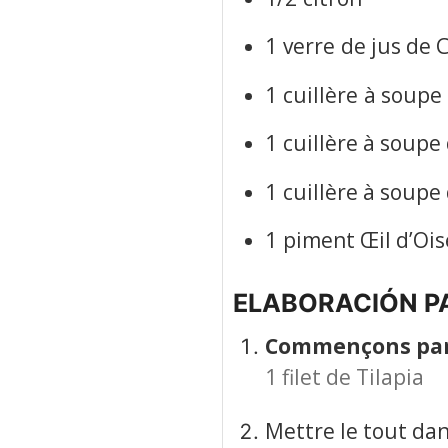
1
verre
de jus de 
1
cuillère
à soupe
1
cuillère
à soupe d
1
cuillère
à soupe 
1
piment Œil d’Oi
ELABORACIÓN P
Commençons par l
1 filet de Tilapia
Mettre le tout dan