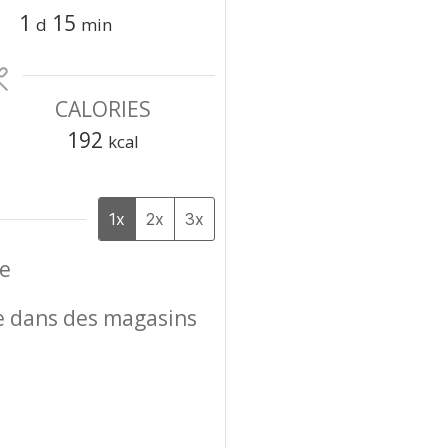
day
minutes
1
15
d
min
CALORIES
192
kcal
1x
2x
3x
he
le dans des magasins