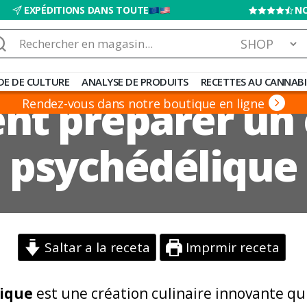
EXPÉDITIONS DANS TOUTE
NO
chercher :
DE DE CULTURE
ANALYSE DE PRODUITS
RECETTES AU CANNABI
t préparer un 
Rendez-vous dans notre boutique en ligne
psychédélique
Saltar a la receta
Imprmir receta
lique
est une création culinaire innovante qui