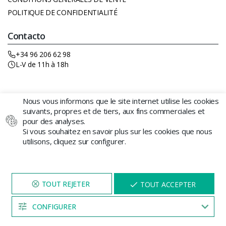
POLITIQUE DE CONFIDENTIALITÉ
Contacto
+34 96 206 62 98
L-V de 11h à 18h
Nous vous informons que le site internet utilise les cookies
suivants, propres et de tiers, aux fins commerciales et
pour des analyses.
Si vous souhaitez en savoir plus sur les cookies que nous
utilisons, cliquez sur configurer.
GROWBARATO DISTRIBUCIONES SL
- Av. Castellón 1, Silla
(Valencia) 46460 B-98767239 © 2026 GB The Green Brand
NAVIGUEZ SUR NOTRE SITE
X
Nos graines de cannabis sont vendues à des fins décoratives
TOUT ACCEPTER
PENDANT 5 MINUTES ET UNE
et pour les collectionneurs. Growbarato.net décline toute
REMISE
VOUS SERA PROPOSÉE
responsabilité en cas d’usage inapproprié ou de culture de ces
CONFIGURER
graines.
04:53