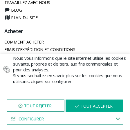
TRAVAILLEZ AVEC NOUS
BLOG
PLAN DU SITE
Acheter
COMMENT ACHETER
FRAIS D'EXPÉDITION ET CONDITIONS
CADEAU SÉCURISÉ
Nous vous informons que le site internet utilise les cookies
suivants, propres et de tiers, aux fins commerciales et
FAQ
pour des analyses.
MODES DE PAIEMENT
Si vous souhaitez en savoir plus sur les cookies que nous
CALENDRIER LUNAIRE CANNABIS
utilisons, cliquez sur configurer.
SE RÉTRACTER DU CONTRAT ICI
Autre
NAVIGUEZ SUR NOTRE SITE
X
TOUT ACCEPTER
PENDANT 5 MINUTES ET UNE
MENTIONS LÉGALES
REMISE
VOUS SERA PROPOSÉE
CONFIGURER
POLITIQUE DE COOKIES
04:53
CONDITIONS GÉNÉRALES DE VENTE