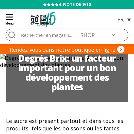
VENTE INTERDITE AUX MINEURS
Menu
Blog
Rechercher :
de
Grow
Barato
Rendez-vous dans notre boutique en ligne
Degrés Brix: un facteur
important pour un bon
développement des
plantes
Le sucre est présent partout et dans tous les
produits, tels que les boissons ou les tartes,