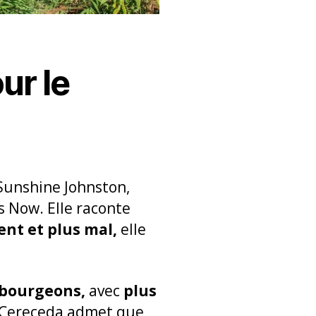
ur le
 Sunshine Johnston,
s Now. Elle raconte
ent et plus mal,
elle
 bourgeons,
avec
plus
 Cereceda admet que