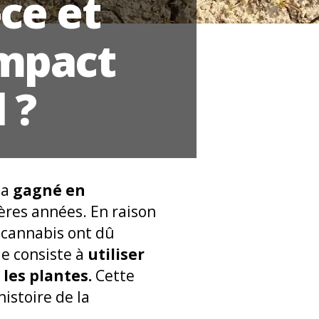
-ce et
impact
 ?
 a
gagné en
ères années. En raison
e cannabis ont dû
le consiste à
utiliser
les plantes.
Cette
istoire de la