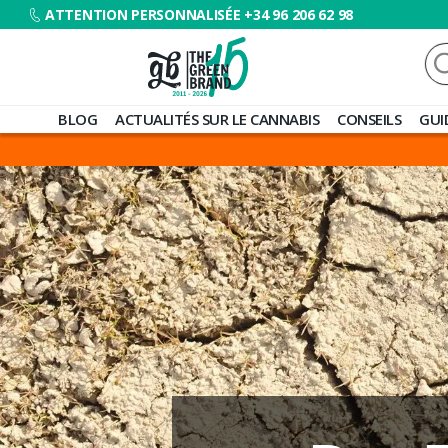
ATTENTION PERSONNALISÉE +34 96 206 62 98
Re
Blog
BLOG
ACTUALITÉS SUR LE CANNABIS
CONSEILS
GUI
de
Grow
Barato