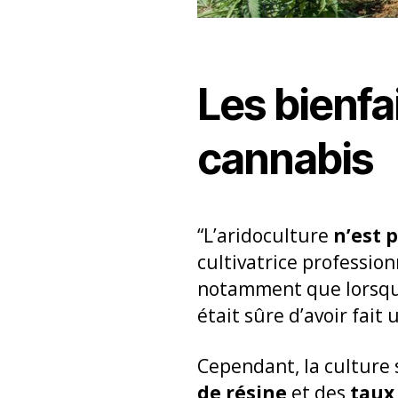
Les bienfa
cannabis
“L’aridoculture
n’est 
cultivatrice professio
notamment que lorsqu’
était sûre d’avoir fait 
Cependant, la culture s
de résine
et des
taux 