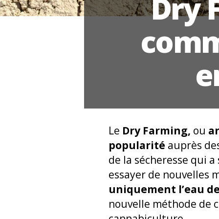
Dry F
comme
e
Le
Dry Farming,
ou
a
popularité
auprès des
de la sécheresse qui a 
essayer de nouvelles m
uniquement l’eau de 
nouvelle méthode de cu
cannabiculture.