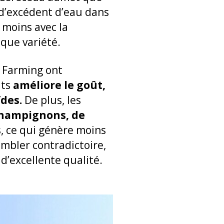
s d’excédent d’eau dans
t moins avec la
aque variété.
y Farming ont
its
améliore le goût,
ïdes.
De plus, les
champignons, de
s, ce qui génère moins
embler contradictoire,
d’excellente qualité.