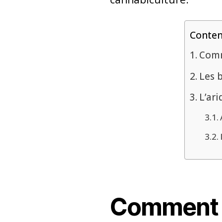
Conte
Comm
Les 
L’ari
Comment f