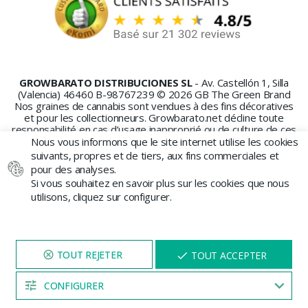
GROWBARATO DISTRIBUCIONES SL
- Av. Castellón 1, Silla
(Valencia) 46460 B-98767239 © 2026 GB The Green Brand
Nos graines de cannabis sont vendues à des fins décoratives
et pour les collectionneurs. Growbarato.net décline toute
responsabilité en cas d’usage inapproprié ou de culture de ces
graines.
Nous vous informons que le site internet utilise les cookies
suivants, propres et de tiers, aux fins commerciales et
pour des analyses.
Si vous souhaitez en savoir plus sur les cookies que nous
utilisons, cliquez sur configurer.
PAIEMENT SÉCURISÉ
NAVIGUEZ SUR NOTRE SITE
X
TOUT ACCEPTER
PENDANT 5 MINUTES ET UNE
REMISE
VOUS SERA PROPOSÉE
CONFIGURER
04:52