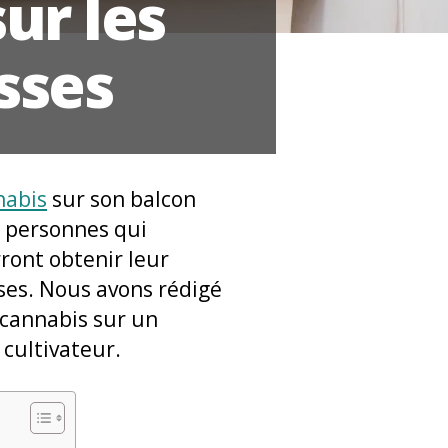
ur les
asses
nabis
sur son balcon
s personnes qui
ront obtenir leur
nses. Nous avons rédigé
u cannabis sur un
 cultivateur.