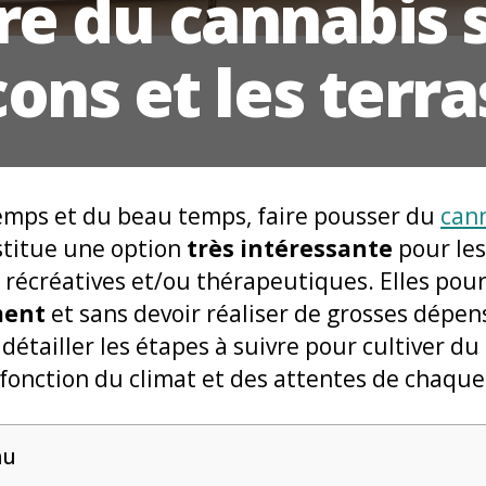
re du cannabis s
ons et les terr
temps et du beau temps, faire pousser du
can
stitue une option
très intéressante
pour le
récréatives et/ou thérapeutiques. Elles pour
ment
et sans devoir réaliser de grosses dépe
s détailler les étapes à suivre pour cultiver d
 fonction du climat et des attentes de chaque
nu