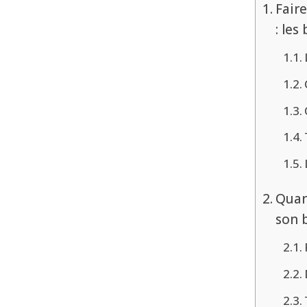
Fair
: les
Quan
son 