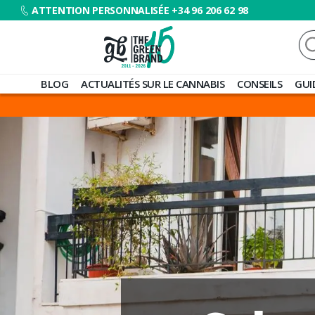
ATTENTION PERSONNALISÉE +34 96 206 62 98
Re
Blog
BLOG
ACTUALITÉS SUR LE CANNABIS
CONSEILS
GUI
de
Grow
Barato