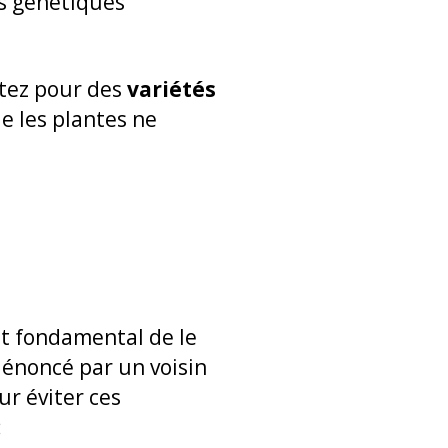
es génétiques
ptez pour des
variétés
e les plantes ne
st fondamental de le
 dénoncé par un voisin
ur éviter ces
: