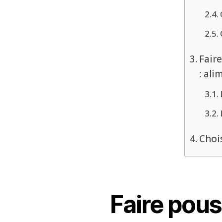
Fair
: al
Choi
Faire pous