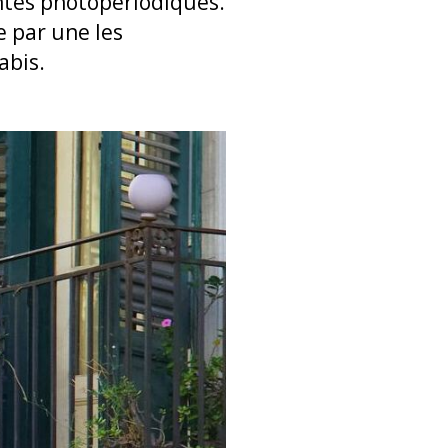
lantes photopériodiques.
e par une les
abis.