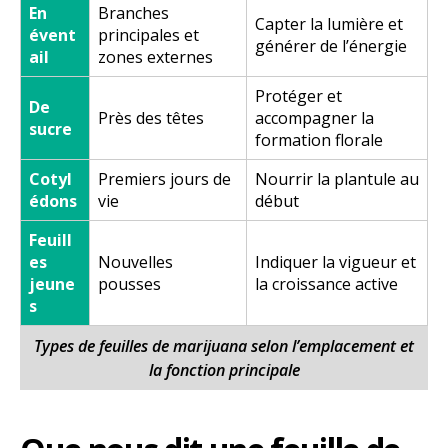
En
Branches
Capter la lumière et
évent
principales et
générer de l’énergie
ail
zones externes
Protéger et
De
Près des têtes
accompagner la
sucre
formation florale
Cotyl
Premiers jours de
Nourrir la plantule au
édons
vie
début
Feuill
es
Nouvelles
Indiquer la vigueur et
jeune
pousses
la croissance active
s
Types de feuilles de marijuana selon l’emplacement et
la fonction principale