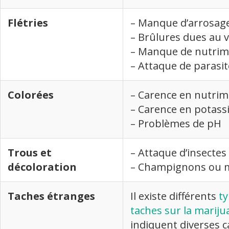
Flétries
– Manque d’arrosag
– Brûlures dues au 
– Manque de nutrim
– Attaque de parasit
Colorées
– Carence en nutri
– Carence en potas
– Problèmes de pH
Trous et
– Attaque d’insectes
décoloration
– Champignons ou m
Taches étranges
Il existe différents
ty
taches sur la marij
indiquent diverses c