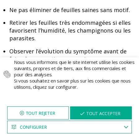
Ne pas éliminer de feuilles saines sans motif.
Retirer les feuilles très endommagées si elles
favorisent l’humidité, les champignons ou les
parasites.
Observer l’évolution du symptôme avant de
faire des corrections agressives.
Nous vous informons que le site internet utilise les cookies
suivants, propres et de tiers, aux fins commerciales et
Conseil pratique
pour des analyses.
Si vous souhaitez en savoir plus sur les cookies que nous
utilisons, cliquez sur configurer.
Avant d’ajouter plus d’engrais,
vérifiez l’arrosage, le pH et l’état
NAVIGUEZ SUR NOTRE SITE
X
du substrat. De nombreuses
TOUT ACCEPTER
PENDANT 5 MINUTES ET UNE
REMISE
VOUS SERA PROPOSÉE
feuilles en mauvais état
CONFIGURER
04:53
n’indiquent pas un manque de