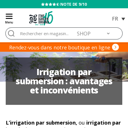
VENTE INTERDITE AUX MINEURS
Menu
Blog
Rechercher :
de
Grow
Barato
Rendez-vous dans notre boutique en ligne
Irrigation par
submersion : avantages
et inconvénients
L’irrigation par submersion,
ou
irrigation par