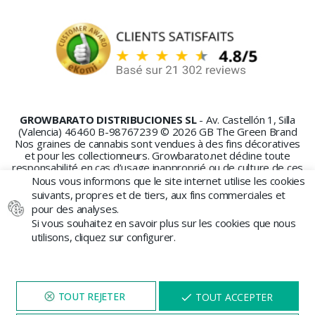
GROWBARATO DISTRIBUCIONES SL
- Av. Castellón 1, Silla
(Valencia) 46460 B-98767239 © 2026 GB The Green Brand
Nos graines de cannabis sont vendues à des fins décoratives
et pour les collectionneurs. Growbarato.net décline toute
responsabilité en cas d’usage inapproprié ou de culture de ces
graines.
Nous vous informons que le site internet utilise les cookies
suivants, propres et de tiers, aux fins commerciales et
pour des analyses.
Si vous souhaitez en savoir plus sur les cookies que nous
utilisons, cliquez sur configurer.
PAIEMENT SÉCURISÉ
NAVIGUEZ SUR NOTRE SITE
X
TOUT ACCEPTER
PENDANT 5 MINUTES ET UNE