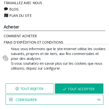
TRAVAILLEZ AVEC NOUS
BLOG
PLAN DU SITE
Acheter
COMMENT ACHETER
FRAIS D'EXPÉDITION ET CONDITIONS
CADEAU SÉCURISÉ
Nous vous informons que le site internet utilise les cookies
suivants, propres et de tiers, aux fins commerciales et
FAQ
pour des analyses.
MODES DE PAIEMENT
Si vous souhaitez en savoir plus sur les cookies que nous
CALENDRIER LUNAIRE CANNABIS
utilisons, cliquez sur configurer.
SE RÉTRACTER DU CONTRAT ICI
Autre
NAVIGUEZ SUR NOTRE SITE
X
TOUT ACCEPTER
PENDANT 5 MINUTES ET UNE
MENTIONS LÉGALES
REMISE
VOUS SERA PROPOSÉE
CONFIGURER
POLITIQUE DE COOKIES
04:52
CONDITIONS GÉNÉRALES DE VENTE