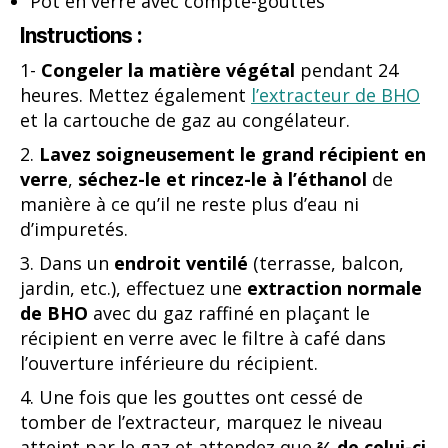
Pot en verre avec compte-gouttes
Instructions :
1-
Congeler la matière végétal
pendant 24
heures. Mettez également
l’extracteur de BHO
et la cartouche de gaz au congélateur.
2.
Lavez soigneusement le grand récipient en
verre
,
séchez-le et rincez-le à l’éthanol
de
manière à ce qu’il ne reste plus d’eau ni
d’impuretés.
3. Dans un
endroit ventilé
(terrasse, balcon,
jardin, etc.), effectuez une
extraction normale
de BHO
avec du gaz raffiné en plaçant le
récipient en verre avec le filtre à café dans
l’ouverture inférieure du récipient.
4. Une fois que les gouttes ont cessé de
tomber de l’extracteur, marquez le niveau
atteint par le gaz et attendez que
⅔ de celui-ci