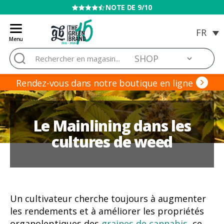
VENTE INTERDITE AUX MINEURS
Menu
Blog
Rechercher :
de
Grow
Barato
Rendez-vous dans notre boutique en ligne
Le Mainlining dans les
cultures de weed
Un cultivateur cherche toujours à augmenter
les rendements et à améliorer les propriétés
organoleptiques des
graines de cannabis
, ce