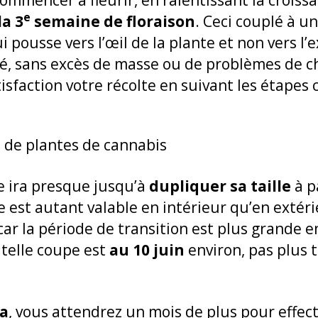
commencer à fleurir, en ralentissant la croi
e
la 3
semaine de floraison
. Ceci couplé à u
i pousse vers l’œil de la plante et non vers l’
iré, sans excès de masse ou de problèmes de c
isfaction votre récolte en suivant les étapes ci
te ira presque jusqu’à
dupliquer sa taille
à p
 est autant valable en intérieur qu’en extéri
ar la période de transition est plus grande en
telle coupe est
au 10 juin
environ, pas plus 
va
, vous attendrez un mois de plus pour effec