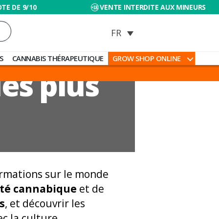
TE DE 9/10
VENTE INTERDITE AUX MINEURS
S
CANNABIS THÉRAPEUTIQUE
GROW SHOP ONLINE
les plus
ormations sur le monde
lité cannabique
et de
s
, et découvrir les
c la culture.