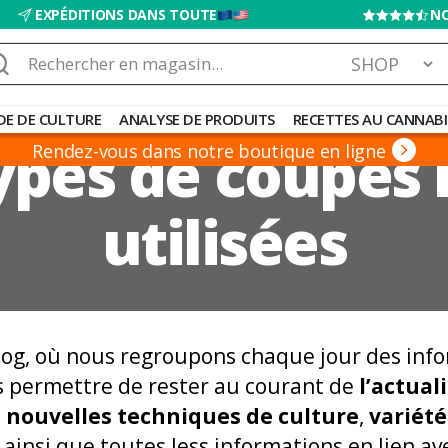
EXPÉDITIONS DANS TOUTE
NO
chercher :
DE DE CULTURE
ANALYSE DE PRODUITS
RECETTES AU CANNABI
ypes de coupes 
Rendez-vous dans notre boutique en ligne
utilisées
log, où nous regroupons chaque jour des inf
s permettre de rester au courant de
l’actua
e
nouvelles techniques de culture
,
variété
ainsi que toutes less informations en lien ave