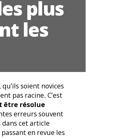
les plus
t les
 qu’ils soient novices
ent pas racine. C’est
 être résolue
entes erreurs souvent
 dans cet article
n passant en revue les