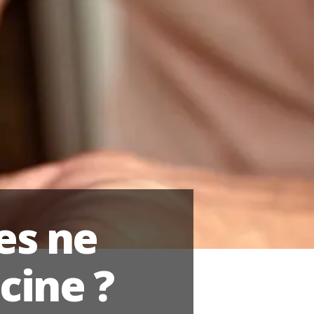
es ne
cine ?